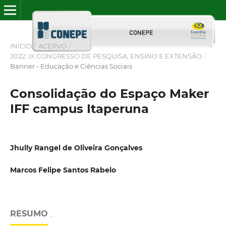
INÍCIO
/
ACERVO
/
2022: IX CONGRESSO DE PESQUISA, ENSINO E EXTENSÃO
/
Banner - Educação e Ciências Sociais
Consolidação do Espaço Maker
IFF campus Itaperuna
Jhully Rangel de Oliveira Gonçalves
Marcos Felipe Santos Rabelo
RESUMO
.