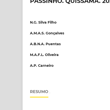
PASSINHO. QUISSAMÃ. 20
N.G. Silva Filho
A.M.A.S. Gonçalves
A.B.N.A. Puentas
M.A.F.L. Oliveira
A.P. Carneiro
RESUMO
.