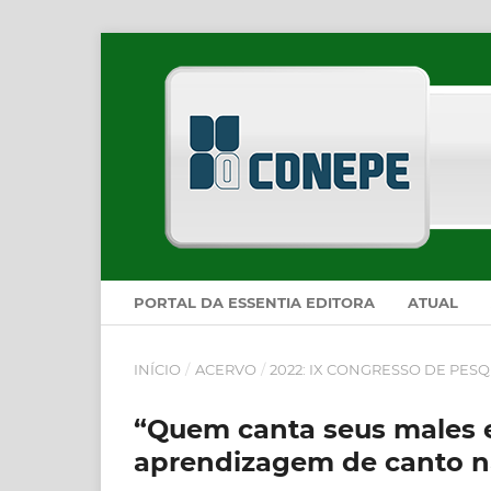
PORTAL DA ESSENTIA EDITORA
ATUAL
INÍCIO
/
ACERVO
/
2022: IX CONGRESSO DE PESQ
“Quem canta seus males e
aprendizagem de canto na