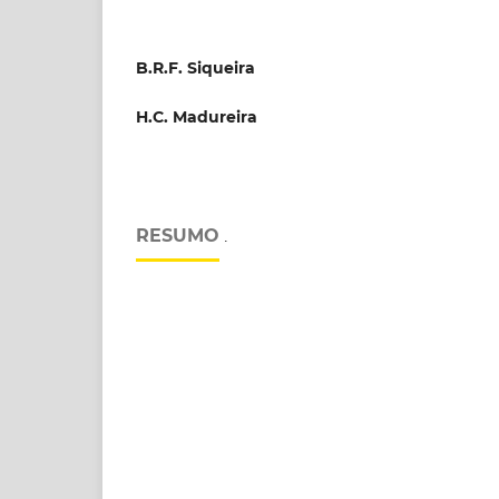
B.R.F. Siqueira
H.C. Madureira
RESUMO
.