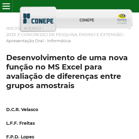
INÍCIO
/
ACERVO
/
2023: X CONGRESSO DE PESQUISA, ENSINO E EXTENSÃO
/
Apresentação Oral - Informática
Desenvolvimento de uma nova
função no MS Excel para
avaliação de diferenças entre
grupos amostrais
D.C.R. Velasco
L.F.F. Freitas
F.P.D. Lopes