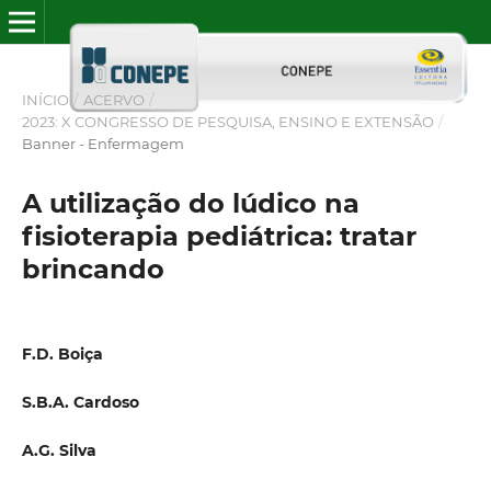
INÍCIO
/
ACERVO
/
2023: X CONGRESSO DE PESQUISA, ENSINO E EXTENSÃO
/
Banner - Enfermagem
A utilização do lúdico na
fisioterapia pediátrica: tratar
brincando
F.D. Boiça
S.B.A. Cardoso
A.G. Silva