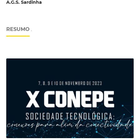
A.G.S. Sardinha
RESUMO
.