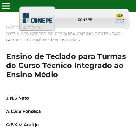
INÍCIO
/
ACERVO
/
2023: X CONGRESSO DE PESQUISA, ENSINO E EXTENSÃO
/
Banner - Educação e Ciências Sociais
Ensino de Teclado para Turmas
do Curso Técnico Integrado ao
Ensino Médio
J.N.S Neto
A.C.V.S Fonseca
C.E.X.M Araújo