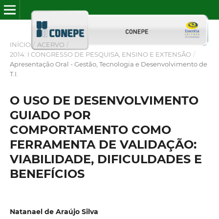
INÍCIO
/
ACERVO
/
2014: I CONGRESSO DE PESQUISA, ENSINO E EXTENSÃO
/
Apresentação Oral - Gestão, Tecnologia e Desenvolvimento de
T.I.
O USO DE DESENVOLVIMENTO
GUIADO POR
COMPORTAMENTO COMO
FERRAMENTA DE VALIDAÇÃO:
VIABILIDADE, DIFICULDADES E
BENEFÍCIOS
Natanael de Araújo Silva