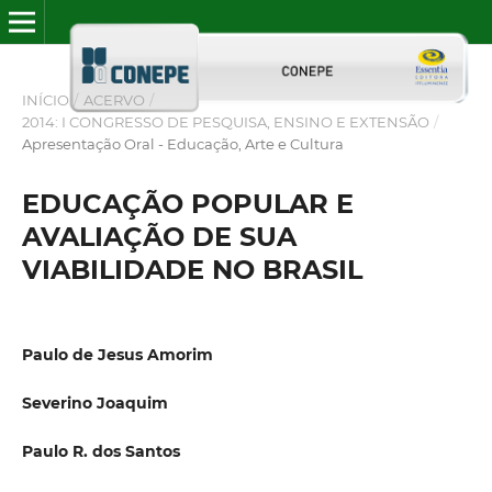
INÍCIO
/
ACERVO
/
2014: I CONGRESSO DE PESQUISA, ENSINO E EXTENSÃO
/
Apresentação Oral - Educação, Arte e Cultura
EDUCAÇÃO POPULAR E
AVALIAÇÃO DE SUA
VIABILIDADE NO BRASIL
Paulo de Jesus Amorim
Severino Joaquim
Paulo R. dos Santos