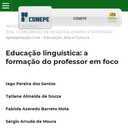
INÍCIO
/
ACERVO
/
2014: I CONGRESSO DE PESQUISA, ENSINO E EXTENSÃO
/
Apresentação Oral - Educação, Arte e Cultura
Educação linguística: a
formação do professor em foco
Iago Pereira dos Santos
Tatiane Almeida de Souza
Fabíola Azeredo Barreto Mota
Sérgio Arruda de Moura