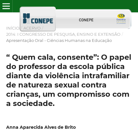
INÍCIO
/
ACERVO
/
2014: I CONGRESSO DE PESQUISA, ENSINO E EXTENSÃO
/
Apresentação Oral - Ciências Humanas na Educação
“ Quem cala, consente”: O papel
do professor da escola pública
diante da violência intrafamiliar
de natureza sexual contra
crianças, um compromisso com
a sociedade.
Anna Aparecida Alves de Brito