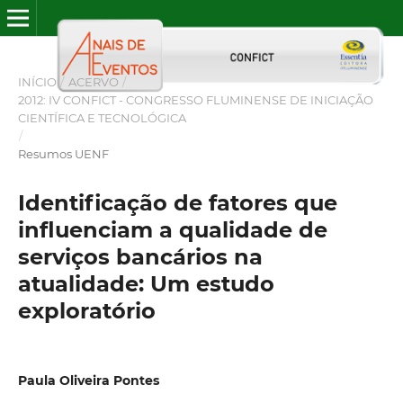
INÍCIO
/
ACERVO
/
2012: IV CONFICT - CONGRESSO FLUMINENSE DE INICIAÇÃO
CIENTÍFICA E TECNOLÓGICA
/
Resumos UENF
Identificação de fatores que
influenciam a qualidade de
serviços bancários na
atualidade: Um estudo
exploratório
Paula Oliveira Pontes