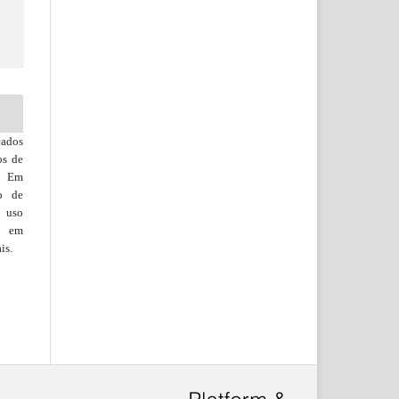
cados
os de
o. Em
to de
e uso
s, em
is.