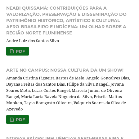
NEABI QUISSAMÃ: CONTRIBUIÇÕES PARA A
VALORIZAÇÃO, PRESERVAÇÃO E DISSEMINAÇÃO DO
PATRIMÔNIO HISTÓRICO, ARTÍSTICO E CULTURAL
AFRO-BRASILEIRO E INDÍGENA: UM OLHAR SOBRE A
REGIÃO NORTE FLUMINENSE
André Luiz dos Santos Silva
PDF
ARTE NO CAMPUS: NOSSA CULTURA DÁ UM SHOW!
Amanda Cristina Figueira Bastos de Melo, Angelo Goncalves Dias,
Dayana Freitas dos Santos Dias, Fillipe da Silva Rangel, Jovana
Soares Mota, Lucas Cortes Rangel, Marcelo Júnior de Oliveira
Rangel, Maria Lucia Ravela Nogueira da Silva, Priscila Mattos
Monken, Taysa Bomgosto Oliveira, Valquiria Soares da Silva de
Azevedo
PDF
NOSSAS RAÍZES: INFLUÊNCIAS AFRO-BRASILEIRA E