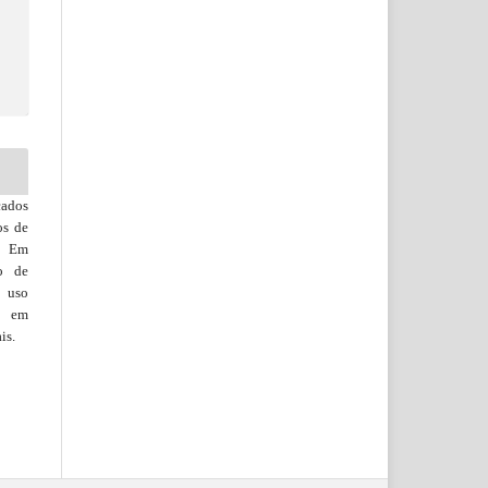
cados
os de
o. Em
to de
e uso
s, em
is.