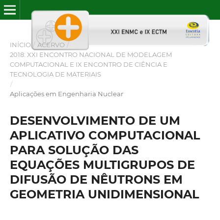
INÍCIO
/
ACERVO
/
2018: XXI ENCONTRO NACIONAL DE MODELAGEM
COMPUTACIONAL E IX ENCONTRO DE CIÊNCIA E
TECNOLOGIA DE MATERIAIS
/
Aplicações em Engenharia Nuclear
DESENVOLVIMENTO DE UM
APLICATIVO COMPUTACIONAL
PARA SOLUÇÃO DAS
EQUAÇÕES MULTIGRUPOS DE
DIFUSÃO DE NÊUTRONS EM
GEOMETRIA UNIDIMENSIONAL