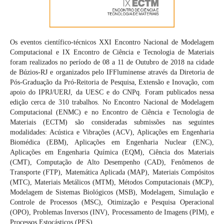
Os eventos científico-técnicos XXI Encontro Nacional de Modelagem
Computacional e IX Encontro de Ciência e Tecnologia de Materiais
foram realizados no período de 08 a 11 de Outubro de 2018 na cidade
de Búzios-RJ e organizados pelo IFFluminense através da Diretoria de
Pós-Graduação da Pró-Reitoria de Pesquisa, Extensão e Inovação, com
apoio do IPRJ/UERJ, da UESC e do CNPq. Foram publicados nessa
edição cerca de 310 trabalhos. No Encontro Nacional de Modelagem
Computacional (ENMC) e no Encontro de Ciência e Tecnologia de
Materiais (ECTM) são consideradas submissões nas seguintes
modalidades: Acústica e Vibrações (ACV), Aplicações em Engenharia
Biomédica (EBM), Aplicações em Engenharia Nuclear (ENC),
Aplicações em Engenharia Química (EQM), Ciência dos Materiais
(CMT), Computação de Alto Desempenho (CAD), Fenômenos de
Transporte (FTP), Matemática Aplicada (MAP), Materiais Compósitos
(MTC), Materiais Metálicos (MTM), Métodos Computacionais (MCP),
Modelagem de Sistemas Biológicos (MSB), Modelagem, Simulação e
Controle de Processos (MSC), Otimização e Pesquisa Operacional
(OPO), Problemas Inversos (INV), Processamento de Imagens (PIM), e
Processos Estocásticos (PES).