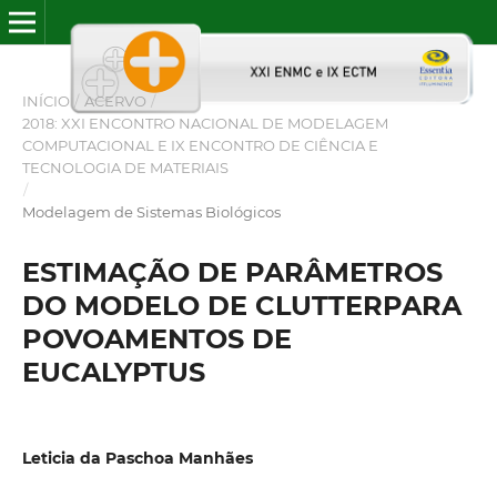
INÍCIO
/
ACERVO
/
2018: XXI ENCONTRO NACIONAL DE MODELAGEM
COMPUTACIONAL E IX ENCONTRO DE CIÊNCIA E
TECNOLOGIA DE MATERIAIS
/
Modelagem de Sistemas Biológicos
ESTIMAÇÃO DE PARÂMETROS
DO MODELO DE CLUTTERPARA
POVOAMENTOS DE
EUCALYPTUS
Leticia da Paschoa Manhães