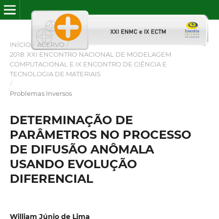
INÍCIO
/
ACERVO
/
2018: XXI ENCONTRO NACIONAL DE MODELAGEM
COMPUTACIONAL E IX ENCONTRO DE CIÊNCIA E
TECNOLOGIA DE MATERIAIS
/
Problemas Inversos
DETERMINAÇÃO DE
PARÂMETROS NO PROCESSO
DE DIFUSÃO ANÔMALA
USANDO EVOLUÇÃO
DIFERENCIAL
William Júnio de Lima