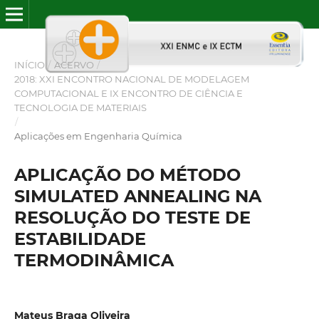
INÍCIO
/
ACERVO
/
2018: XXI ENCONTRO NACIONAL DE MODELAGEM
COMPUTACIONAL E IX ENCONTRO DE CIÊNCIA E
TECNOLOGIA DE MATERIAIS
/
Aplicações em Engenharia Química
APLICAÇÃO DO MÉTODO
SIMULATED ANNEALING NA
RESOLUÇÃO DO TESTE DE
ESTABILIDADE
TERMODINÂMICA
Mateus Braga Oliveira