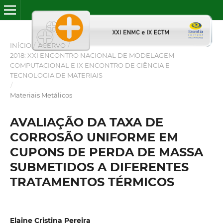
INÍCIO
/
ACERVO
/
2018: XXI ENCONTRO NACIONAL DE MODELAGEM
COMPUTACIONAL E IX ENCONTRO DE CIÊNCIA E
TECNOLOGIA DE MATERIAIS
/
Materiais Metálicos
AVALIAÇÃO DA TAXA DE
CORROSÃO UNIFORME EM
CUPONS DE PERDA DE MASSA
SUBMETIDOS A DIFERENTES
TRATAMENTOS TÉRMICOS
Elaine Cristina Pereira