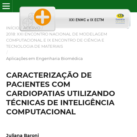
INÍCIO
/
ACERVO
/
2018: XXI ENCONTRO NACIONAL DE MODELAGEM
COMPUTACIONAL E IX ENCONTRO DE CIÊNCIA E
TECNOLOGIA DE MATERIAIS
/
Aplicações em Engenharia Biomédica
CARACTERIZAÇÃO DE
PACIENTES COM
CARDIOPATIAS UTILIZANDO
TÉCNICAS DE INTELIGÊNCIA
COMPUTACIONAL
Juliana Baroni