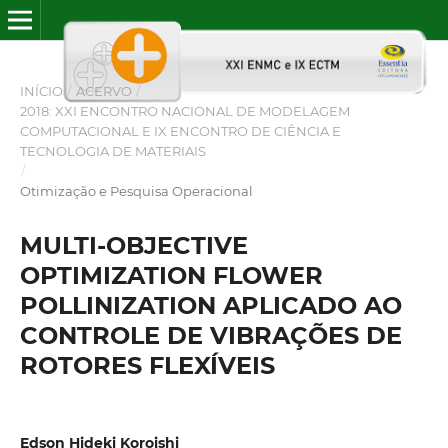
INÍCIO
/
ACERVO
/
2018: XXI ENCONTRO NACIONAL DE MODELAGEM
COMPUTACIONAL E IX ENCONTRO DE CIÊNCIA E
TECNOLOGIA DE MATERIAIS
/
Otimização e Pesquisa Operacional
MULTI-OBJECTIVE
OPTIMIZATION FLOWER
POLLINIZATION APLICADO AO
CONTROLE DE VIBRAÇÕES DE
ROTORES FLEXÍVEIS
Edson Hideki Koroishi