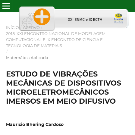
INÍCIO
/
ACERVO
/
2018: XXI ENCONTRO NACIONAL DE MODELAGEM
COMPUTACIONAL E IX ENCONTRO DE CIÊNCIA E
TECNOLOGIA DE MATERIAIS
/
Matemática Aplicada
ESTUDO DE VIBRAÇÕES
MECÂNICAS DE DISPOSITIVOS
MICROELETROMECÂNICOS
IMERSOS EM MEIO DIFUSIVO
Maurício Bhering Cardoso