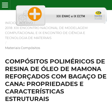
INÍCIO
/
ACERVO
/
2018: XXI ENCONTRO NACIONAL DE MODELAGEM
COMPUTACIONAL E IX ENCONTRO DE CIÊNCIA E
TECNOLOGIA DE MATERIAIS
/
Materiais Compósitos
COMPÓSITOS POLIMÉRICOS DE
RESINA DE ÓLEO DE MAMONA
REFORÇADOS COM BAGAÇO DE
CANA: PROPRIEDADES E
CARACTERÍSTICAS
ESTRUTURAIS