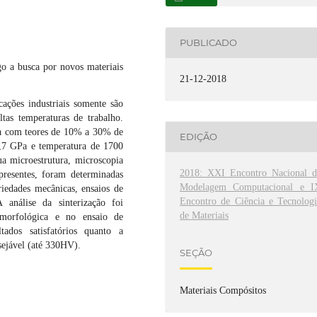
PUBLICADO
o a busca por novos materiais
21-12-2018
ações industriais somente são
ltas temperaturas de trabalho.
iga com teores de 10% a 30% de
EDIÇÃO
7,7 GPa e temperatura de 1700
ua microestrutura, microscopia
2018: XXI Encontro Nacional d
presentes, foram determinadas
Modelagem Computacional e I
riedades mecânicas, ensaios de
Encontro de Ciência e Tecnologi
 análise da sinterização foi
de Materiais
o morfológica e no ensaio de
tados satisfatórios quanto a
sejável (até 330HV).
SEÇÃO
Materiais Compósitos