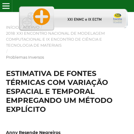
INÍCIO
/
ACERVO
/
2018: XXI ENCONTRO NACIONAL DE MODELAGEM
COMPUTACIONAL E IX ENCONTRO DE CIÊNCIA E
TECNOLOGIA DE MATERIAIS
/
Problemas Inversos
ESTIMATIVA DE FONTES
TÉRMICAS COM VARIAÇÃO
ESPACIAL E TEMPORAL
EMPREGANDO UM MÉTODO
EXPLÍCITO
Anny Resende Negreiros