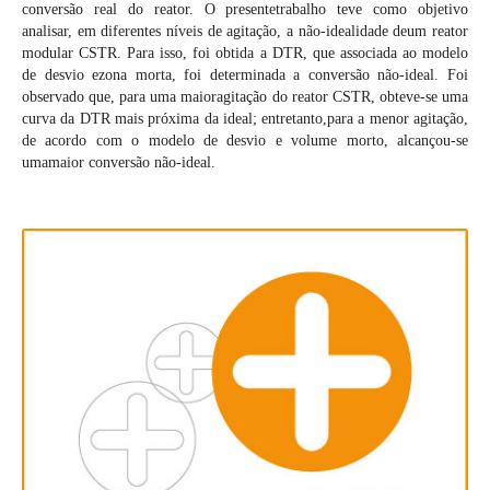
conversão real do reator. O presentetrabalho teve como objetivo
analisar, em diferentes níveis de agitação, a não-idealidade deum reator
modular CSTR. Para isso, foi obtida a DTR, que associada ao modelo
de desvio ezona morta, foi determinada a conversão não-ideal. Foi
observado que, para uma maioragitação do reator CSTR, obteve-se uma
curva da DTR mais próxima da ideal; entretanto,para a menor agitação,
de acordo com o modelo de desvio e volume morto, alcançou-se
umamaior conversão não-ideal.