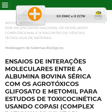
INÍCIO
/
ACERVO
/
2018: XXI ENCONTRO NACIONAL DE MODELAGEM
COMPUTACIONAL E IX ENCONTRO DE CIÊNCIA E
TECNOLOGIA DE MATERIAIS
/
Modelagem de Sistemas Biológicos
ENSAIOS DE INTERAÇÕES
MOLECULARES ENTRE A
ALBUMINA BOVINA SÉRICA
COM OS AGROTÓXICOS
GLIFOSATO E METOMIL PARA
ESTUDOS DE TOXICOCINÉTICA
USANDO COPASI (COMPLEX