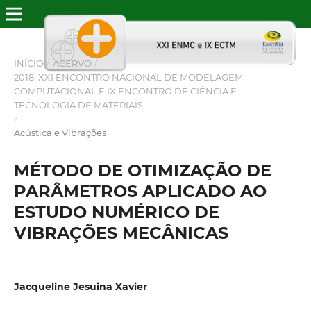
INÍCIO
/
ACERVO
/
2018: XXI ENCONTRO NACIONAL DE MODELAGEM
COMPUTACIONAL E IX ENCONTRO DE CIÊNCIA E
TECNOLOGIA DE MATERIAIS
/
Acústica e Vibrações
MÉTODO DE OTIMIZAÇÃO DE
PARÂMETROS APLICADO AO
ESTUDO NUMÉRICO DE
VIBRAÇÕES MECÂNICAS
Jacqueline Jesuina Xavier