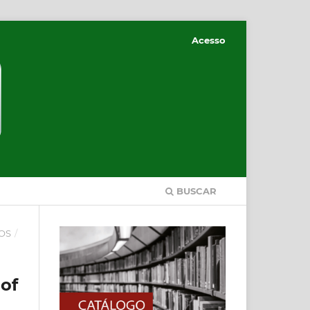
Acesso
BUSCAR
DOS
/
of