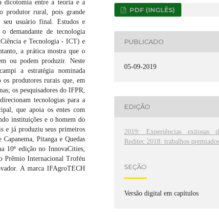
 dicotomia entre a teoria e a
PDF (INGLÊS)
o produtor rural, pois grande
 seu usuário final. Estudos e
r o demandante de tecnologia
e Ciência e Tecnologia - ICT) e
PUBLICADO
ntanto, a prática mostra que o
em ou podem produzir. Neste
05-09-2019
campi a estratégia nominada
os produtores rurais que, em
mas; os pesquisadores do IFPR,
direcionam tecnologias para a
EDIÇÃO
cipal, que apoia os entes com
lando instituições e o homem do
is e já produziu seus primeiros
2019: Experiências exitosas d
 de Capanema, Pitanga e Quedas
Reditec 2018: trabalhos premiado
a 10ª edição no InnovaCities,
o Prêmio Internacional Troféu
SEÇÃO
Inovador. A marca IFAgroTECH
.
Versão digital em capítulos