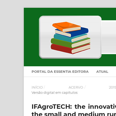
PORTAL DA ESSENTIA EDITORA
ATUAL
INÍCIO
/
ACERVO
/
201
Versão digital em capítulos
IFAgroTECH: the innovati
the small and medium rur