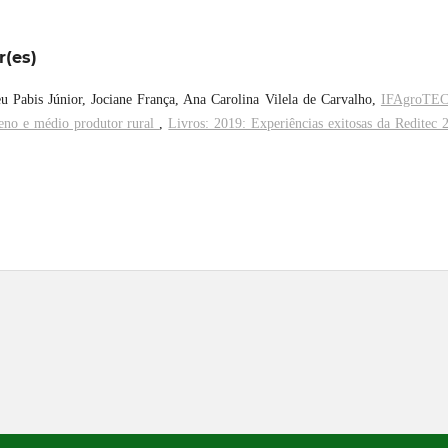
r(es)
u Pabis Júnior, Jociane França, Ana Carolina Vilela de Carvalho,
IFAgroTEC
ueno e médio produtor rural
,
Livros: 2019: Experiências exitosas da Reditec 