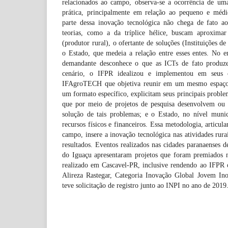
relacionados ao campo, observa-se a ocorrência de uma
prática, principalmente em relação ao pequeno e médi
parte dessa inovação tecnológica não chega de fato ao
teorias, como a da tríplice hélice, buscam aproxima
(produtor rural), o ofertante de soluções (Instituições d
o Estado, que medeia a relação entre esses entes. No e
demandante desconhece o que as ICTs de fato produz
cenário, o IFPR idealizou e implementou em seus 
IFAgroTECH que objetiva reunir em um mesmo espaço 
um formato específico, explicitam seus principais proble
que por meio de projetos de pesquisa desenvolvem ou 
solução de tais problemas; e o Estado, no nível muni
recursos físicos e financeiros. Essa metodologia, articu
campo, insere a inovação tecnológica nas atividades rura
resultados. Eventos realizados nas cidades paranaenses
do Iguaçu apresentaram projetos que foram premiados n
realizado em Cascavel-PR, inclusive rendendo ao IFPR 
Alireza Rastegar, Categoria Inovação Global Jovem 
teve solicitação de registro junto ao INPI no ano de 2019