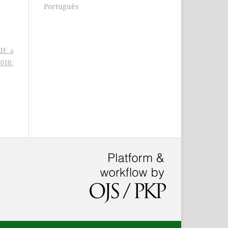
Português
H: a
2018: