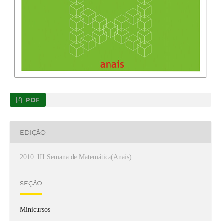
PDF
EDIÇÃO
2010: III Semana de Matemática(Anais)
SEÇÃO
Minicursos