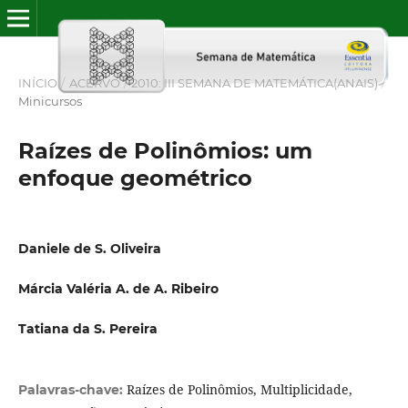
INÍCIO
/
ACERVO
/
2010: III SEMANA DE MATEMÁTICA(ANAIS)
/
Minicursos
Raízes de Polinômios: um
enfoque geométrico
Daniele de S. Oliveira
Márcia Valéria A. de A. Ribeiro
Tatiana da S. Pereira
Raízes de Polinômios, Multiplicidade,
Palavras-chave: