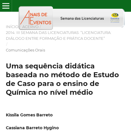
INÍCIO
/
ACERVO
/
2014: III SEMANA DAS LICENCIATURAS: “LICENCIATURA:
DIÁLOGO ENTRE FORMAÇÃO E PRÁTICA DOCENTE”
/
Comunicações Orais
Uma sequência didática
baseada no método de Estudo
de Caso para o ensino de
Química no nível médio
Kíssila Gomes Barreto
Cassiana Barreto Hygino