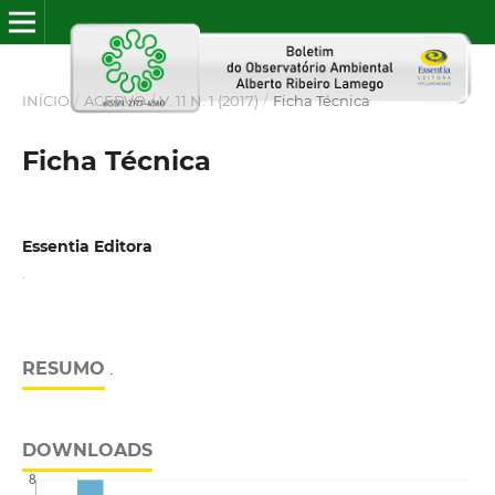
INÍCIO
/
ACERVO
/
V. 11 N. 1 (2017)
/
Ficha Técnica
Ficha Técnica
Essentia Editora
.
RESUMO
.
DOWNLOADS