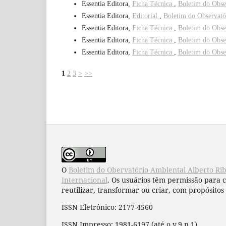
Essentia Editora,
Ficha Técnica
,
Boletim do Obse
Essentia Editora,
Editorial
,
Boletim do Observató
Essentia Editora,
Ficha Técnica
,
Boletim do Obse
Essentia Editora,
Ficha Técnica
,
Boletim do Obse
Essentia Editora,
Ficha Técnica
,
Boletim do Obse
1
2
3
>
>>
O
Boletim do Obervatório Ambiental Alberto Ri
Internacional
. Os usuários têm permissão para 
reutilizar, transformar ou criar, com propósitos 
ISSN Eletrônico: 2177-4560
ISSN Impresso: 1981-6197 (até o v.9 n.1)