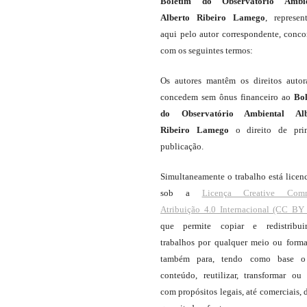
Boletim do Observatório Ambie
Alberto Ribeiro Lamego
, represen
aqui pelo autor correspondente, conc
com os seguintes termos:
Os autores mantêm os direitos autor
concedem sem ônus financeiro ao
Bo
do Observatório Ambiental Alb
Ribeiro Lamego
o direito de pri
publicação.
Simultaneamente o trabalho está licen
sob a
Licença Creative Com
Atribuição 4.0 Internacional (CC BY 
que permite copiar e redistribui
trabalhos por qualquer meio ou forma
também para, tendo como base o
conteúdo, reutilizar, transformar ou c
com propósitos legais, até comerciais, 