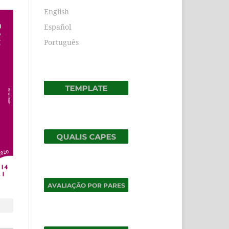
English
Español
Português