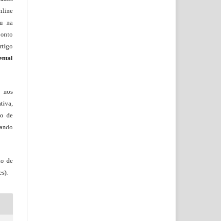
nline
ou na
onto
rtigo
ental
, nos
tiva,
to de
tando
ão de
s).