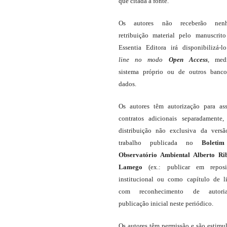
que citada a fonte.
Os autores não receberão nen
retribuição material pelo manuscrit
Essentia Editora irá disponibilizá-
line
no modo
Open Access
, med
sistema próprio ou de outros banc
dados.
Os autores têm autorização para as
contratos adicionais separadamente,
distribuição não exclusiva da vers
trabalho publicada no
Boleti
Observatório Ambiental Alberto Ri
Lamego
(ex.: publicar em reposit
institucional ou como capítulo de li
com reconhecimento de autor
publicação inicial neste periódico.
Os autores têm permissão e são estimu