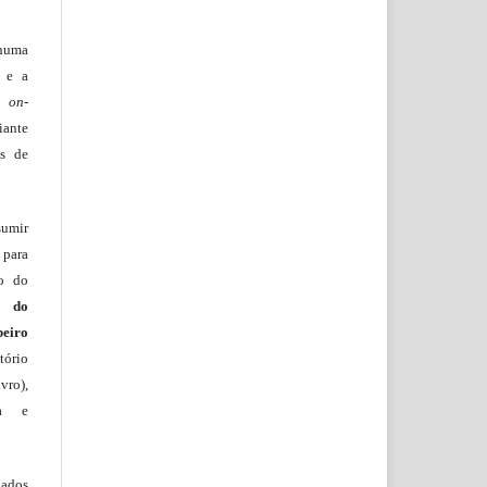
huma
o e a
lo
on-
iante
os de
sumir
 para
ão do
m do
beiro
ório
vro),
ia e
lados