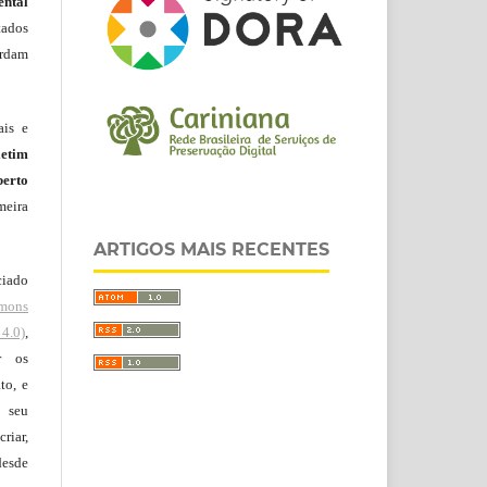
ntal
tados
ordam
ais e
letim
erto
meira
ARTIGOS MAIS RECENTES
ciado
mons
4.0)
,
r os
to, e
 seu
riar,
desde