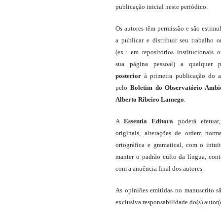
publicação inicial neste periódico.
Os autores têm permissão e são estimu
a publicar e distribuir seu trabalho o
(ex.: em repositórios institucionais 
sua página pessoal) a qualquer p
posterior
à primeira publicação do a
pelo
Boletim do Observatório Ambi
Alberto Ribeiro Lamego
.
A
Essentia Editora
poderá efetuar
originais, alterações de ordem norma
ortográfica e gramatical, com o intui
manter o padrão culto da língua, con
com a anuência final dos autores.
As opiniões emitidas no manuscrito s
exclusiva responsabilidade do(s) autor(e