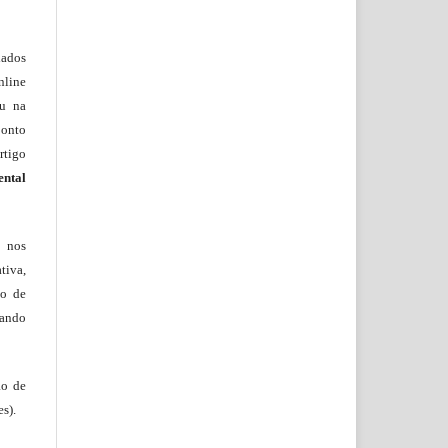
lados
nline
ou na
onto
rtigo
ental
, nos
tiva,
to de
tando
ão de
s).