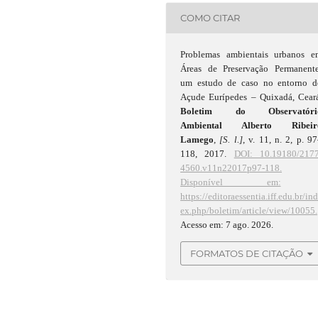
COMO CITAR
Problemas ambientais urbanos e
Áreas de Preservação Permanente
um estudo de caso no entorno d
Açude Eurípedes – Quixadá, Ceará
Boletim do Observatóri
Ambiental Alberto Ribeir
Lamego
,
[S. l.]
, v. 11, n. 2, p. 9
118, 2017.
DOI: 10.19180/2177
4560.v11n22017p97-118.
Disponível em:
https://editoraessentia.iff.edu.br/in
ex.php/boletim/article/view/10055.
Acesso em: 7 ago. 2026.
FORMATOS DE CITAÇÃO