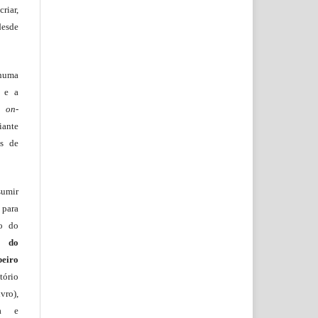
riar,
desde
huma
o e a
lo
on-
iante
os de
sumir
 para
ão do
m do
beiro
ório
vro),
ia e