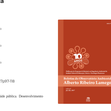
rá
ia
ia
ia
17p97-118
úde pública. Desenvolvimento