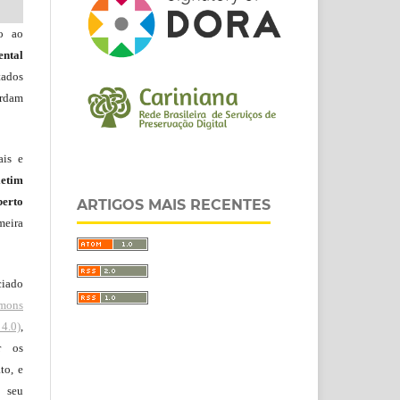
do ao
ntal
tados
ordam
ais e
letim
erto
ARTIGOS MAIS RECENTES
meira
ciado
mons
4.0)
,
r os
to, e
 seu