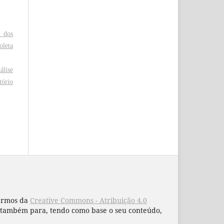
l dos
oleta
álise
tório
termos da
Creative Commons - Atribuição 4.0
 e também para, tendo como base o seu conteúdo,