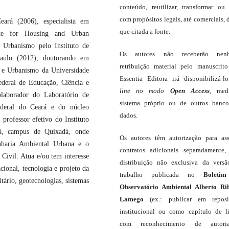
conteúdo, reutilizar, transformar ou c
com propósitos legais, até comerciais, 
eará (2006), especialista em
que citada a fonte.
ute for Housing and Urban
 Urbanismo pelo Instituto de
Os autores não receberão nen
aulo (2012), doutorando em
retribuição material pelo manuscrit
a e Urbanismo da Universidade
Essentia Editora irá disponibilizá-
ederal de Educação, Ciência e
line
no modo
Open Access
, med
olaborador do Laboratório de
sistema próprio ou de outros banc
deral do Ceará e do núcleo
dados.
professor efetivo do Instituto
rá, campus de Quixadá, onde
Os autores têm autorização para as
haria Ambiental Urbana e o
contratos adicionais separadamente,
Civil. Atua e/ou tem interesse
distribuição não exclusiva da vers
cional, tecnologia e projeto da
trabalho publicada no
Boleti
litário, geotecnologias, sistemas
Observatório Ambiental Alberto Ri
Lamego
(ex.: publicar em reposit
institucional ou como capítulo de li
com reconhecimento de autor