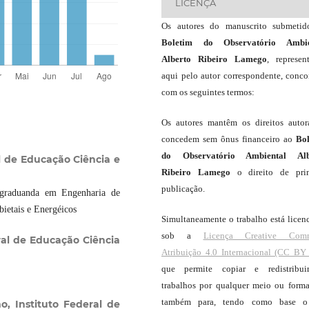
LICENÇA
Os autores do manuscrito submeti
Boletim do Observatório Ambie
Alberto Ribeiro Lamego
, represen
aqui pelo autor correspondente, conc
com os seguintes termos:
Os autores mantêm os direitos autor
concedem sem ônus financeiro ao
Bo
do Observatório Ambiental Alb
l de Educação Ciência e
Ribeiro Lamego
o direito de pri
publicação.
 graduanda em Engenharia de
ietais e Energéicos
Simultaneamente o trabalho está licen
sob a
Licença Creative Com
ral de Educação Ciência
Atribuição 4.0 Internacional (CC BY 
que permite copiar e redistribui
trabalhos por qualquer meio ou forma
também para, tendo como base o
o, Instituto Federal de