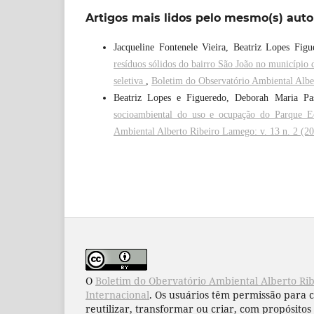
Artigos mais lidos pelo mesmo(s) auto
Jacqueline Fontenele Vieira, Beatriz Lopes Fig
resíduos sólidos do bairro São João no município 
seletiva
,
Boletim do Observatório Ambiental Albe
Beatriz Lopes e Figueredo, Deborah Maria Pa
socioambiental do uso e ocupação do Parque 
Ambiental Alberto Ribeiro Lamego: v. 13 n. 2 (2
O
Boletim do Obervatório Ambiental Alberto Ri
Internacional
. Os usuários têm permissão para 
reutilizar, transformar ou criar, com propósitos 