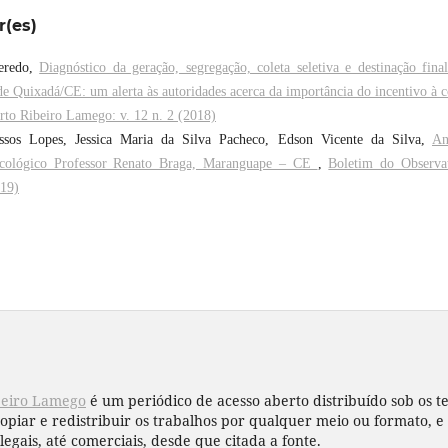
r(es)
ueredo,
Diagnóstico da geração, segregação, coleta seletiva e destinação fina
de Quixadá/CE: um alerta às autoridades acerca da importância do incentivo à c
rto Ribeiro Lamego: v. 12 n. 2 (2018)
ssos Lopes, Jessica Maria da Silva Pacheco, Edson Vicente da Silva,
An
Ecológico Professor Renato Braga, Maranguape – CE
,
Boletim do Observa
019)
beiro Lamego
é um periódico de acesso aberto distribuído sob os 
copiar e redistribuir os trabalhos por qualquer meio ou formato,
legais, até comerciais, desde que citada a fonte.