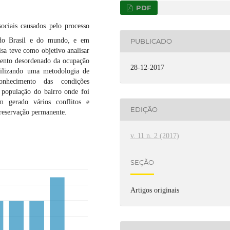
PDF
ociais causados pelo processo
 do Brasil e do mundo, e em
PUBLICADO
sa teve como objetivo analisar
imento desordenado da ocupação
28-12-2017
ilizando uma metodologia de
onhecimento das condições
a população do bairro onde foi
m gerado vários conflitos e
EDIÇÃO
preservação permanente.
v. 11 n. 2 (2017)
SEÇÃO
Artigos originais