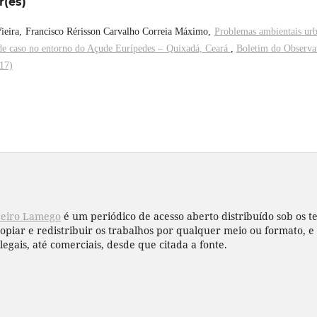
r(es)
Vieira, Francisco Rérisson Carvalho Correia Máximo,
Problemas ambientais ur
de caso no entorno do Açude Eurípedes – Quixadá, Ceará
,
Boletim do Observa
017)
beiro Lamego
é um periódico de acesso aberto distribuído sob os 
copiar e redistribuir os trabalhos por qualquer meio ou formato,
legais, até comerciais, desde que citada a fonte.