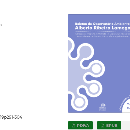
ia
019p291-304
PDF/A
EPUB