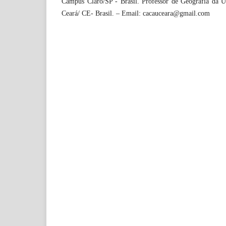
Campus Claro/SP - Brasil. Professor de Geografia da U
Ceará/ CE- Brasil. – Email: cacauceara@gmail.com