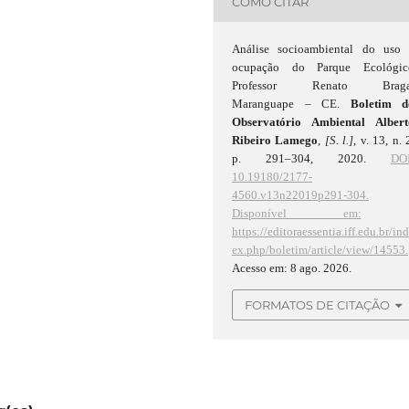
COMO CITAR
Análise socioambiental do uso 
ocupação do Parque Ecológic
Professor Renato Braga
Maranguape – CE.
Boletim d
Observatório Ambiental Albert
Ribeiro Lamego
,
[S. l.]
, v. 13, n. 
p. 291–304, 2020.
DOI
10.19180/2177-
4560.v13n22019p291-304.
Disponível em:
https://editoraessentia.iff.edu.br/in
ex.php/boletim/article/view/14553.
Acesso em: 8 ago. 2026.
FORMATOS DE CITAÇÃO