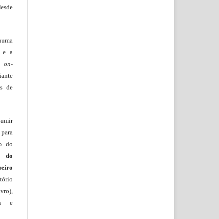
desde
huma
o e a
lo
on-
iante
os de
sumir
 para
ão do
m do
beiro
ório
vro),
ia e