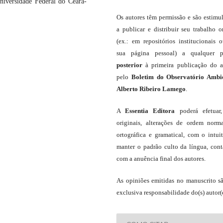
niversidade Federal do Ceará-
Os autores têm permissão e são estimu
a publicar e distribuir seu trabalho o
(ex.: em repositórios institucionais 
sua página pessoal) a qualquer p
posterior
à primeira publicação do a
pelo
Boletim do Observatório Ambi
Alberto Ribeiro Lamego
.
A
Essentia Editora
poderá efetuar
originais, alterações de ordem norma
ortográfica e gramatical, com o intui
manter o padrão culto da língua, con
com a anuência final dos autores.
As opiniões emitidas no manuscrito s
exclusiva responsabilidade do(s) autor(e