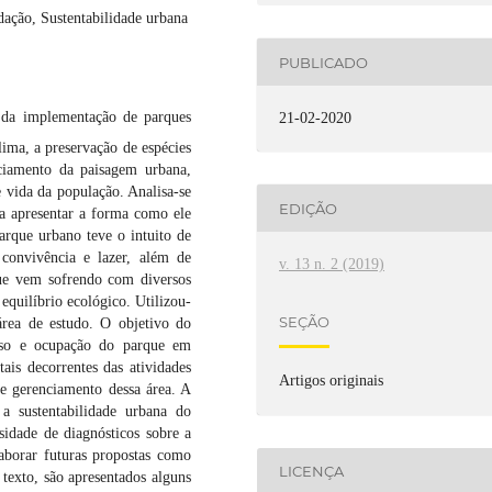
ação, Sustentabilidade urbana
PUBLICADO
s da implementação de parques
21-02-2020
ma, a preservação de espécies
iciamento da paisagem urbana,
 vida da população. Analisa-se
EDIÇÃO
a apresentar a forma como ele
arque urbano teve o intuito de
 convivência e lazer, além de
v. 13 n. 2 (2019)
que vem sofrendo com diversos
equilíbrio ecológico. Utilizou-
SEÇÃO
área de estudo. O objetivo do
 uso e ocupação do parque em
ais decorrentes das atividades
Artigos originais
de gerenciamento dessa área. A
a sustentabilidade urbana do
idade de diagnósticos sobre a
aborar futuras propostas como
LICENÇA
texto, são apresentados alguns