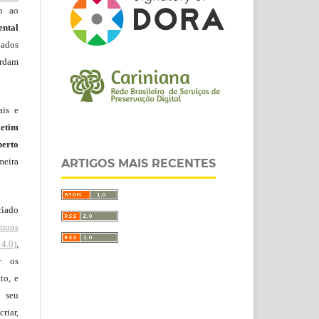
do ao
ntal
tados
ordam
ais e
letim
erto
meira
ARTIGOS MAIS RECENTES
ciado
mons
4.0)
,
r os
to, e
 seu
riar,