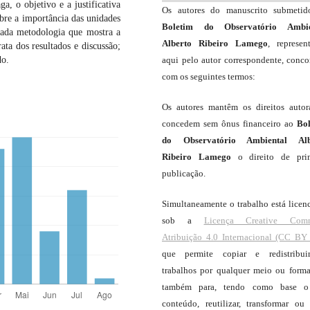
, o objetivo e a justificativa
Os autores do manuscrito submeti
obre a importância das unidades
Boletim do Observatório Ambie
rdada metodologia que mostra a
Alberto Ribeiro Lamego
, represen
ata dos resultados e discussão;
aqui pelo autor correspondente, conc
do.
com os seguintes termos:
Os autores mantêm os direitos autor
concedem sem ônus financeiro ao
Bo
do Observatório Ambiental Alb
Ribeiro Lamego
o direito de pri
publicação.
Simultaneamente o trabalho está licen
sob a
Licença Creative Com
Atribuição 4.0 Internacional (CC BY 
que permite copiar e redistribui
trabalhos por qualquer meio ou forma
também para, tendo como base o
conteúdo, reutilizar, transformar ou c