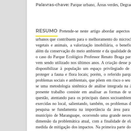
Palavras-chave:
Parque urbano, Áreas verdes, Degrad
RESUMO
Pretende-se neste artigo abordar aspecto
urbanos que contribuem para o melhoramento do microcli
vegetais e animais, a valorização imobiliária, o benef
além da conservação do meio ambiente e da qualidade de
o caso do Parque Ecológico Professor Renato Braga par
vem sendo utilizado nos últimos anos. A criação desse p
disponibilizar à população um espaço privilegiado de
proteger a fauna e flora locais; porém, o referido par
problemas sociais e ambientais, que põem em risco o seu 
se uma metodologia sistêmica de análise integrada na 
presente trabalho consiste em analisar as formas de
questão, atentando para os principais danos socioambient
exercidas no local, salientando, também, os problemas 
pesquisa se fundamenta na importância da área para 
município de Maranguape, ocorrendo uma grande necess
dimensão da problemática atual, com a finalidade de el
medida de mitigação dos impactos. Na primeira parte do 