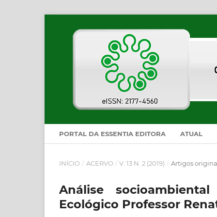
PORTAL DA ESSENTIA EDITORA
ATUAL
INÍCIO
/
ACERVO
/
V. 13 N. 2 (2019)
/
Artigos origina
Análise socioambient
Ecológico Professor Rena