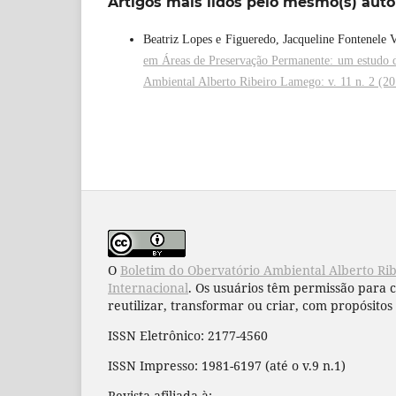
Artigos mais lidos pelo mesmo(s) auto
Beatriz Lopes e Figueredo, Jacqueline Fontenele 
em Áreas de Preservação Permanente: um estudo 
Ambiental Alberto Ribeiro Lamego: v. 11 n. 2 (2
O
Boletim do Obervatório Ambiental Alberto Ri
Internacional
. Os usuários têm permissão para 
reutilizar, transformar ou criar, com propósitos 
ISSN Eletrônico: 2177-4560
ISSN Impresso: 1981-6197 (até o v.9 n.1)
Revista afiliada à: