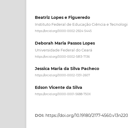
Beatriz Lopes e Figueredo
Instituto Federal de Educação Ciência e Tecnolog
https://orcid.org/0000-0002-2924-5445
Deborah Maria Passos Lopes
Universidade Federal do Ceará
https://orcid.org/0000-0002-5813-7136
Jessica Maria da Silva Pacheco
https://orcid.org/0000-0002-1331-2607
Edson Vicente da Silva
https://orcid.org/0000-0001-5688-750X
DOI:
https://doi.org/10.19180/2177-4560.v13n22