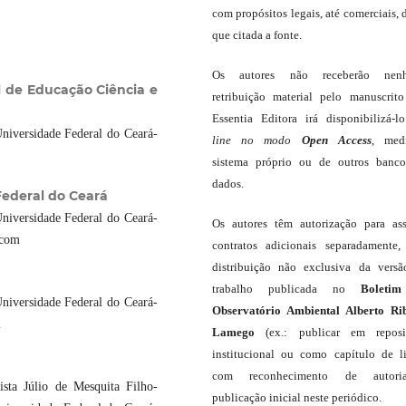
com propósitos legais, até comerciais, 
que citada a fonte.
Os autores não receberão nen
l de Educação Ciência e
retribuição material pelo manuscrit
Essentia Editora irá disponibilizá-
iversidade Federal do Ceará-
line
no modo
Open Access
, med
sistema próprio ou de outros banc
dados.
Federal do Ceará
iversidade Federal do Ceará-
Os autores têm autorização para as
.com
contratos adicionais separadamente,
distribuição não exclusiva da vers
trabalho publicada no
Boleti
iversidade Federal do Ceará-
Observatório Ambiental Alberto Ri
m
Lamego
(ex.: publicar em reposit
institucional ou como capítulo de li
com reconhecimento de autor
sta Júlio de Mesquita Filho-
publicação inicial neste periódico.