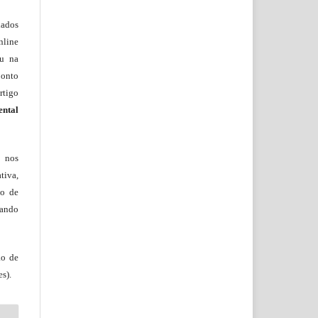
lados
nline
ou na
onto
rtigo
ental
, nos
tiva,
to de
tando
ão de
s).