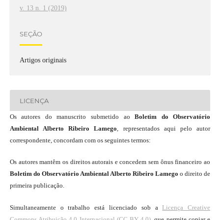
v. 13 n. 1 (2019)
SEÇÃO
Artigos originais
LICENÇA
Os autores do manuscrito submetido ao
Boletim do Observatório
Ambiental Alberto Ribeiro Lamego
, representados aqui pelo autor
correspondente, concordam com os seguintes termos:
Os autores mantêm os direitos autorais e concedem sem ônus financeiro ao
Boletim do Observatório Ambiental Alberto Ribeiro Lamego
o direito de
primeira publicação.
Simultaneamente o trabalho está licenciado sob a
Licença Creative
Commons Atribuição 4.0 Internacional (CC BY 4.0)
, que permite copiar e