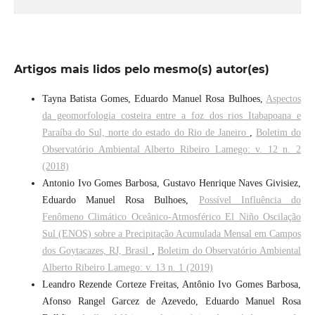
Artigos mais lidos pelo mesmo(s) autor(es)
Tayna Batista Gomes, Eduardo Manuel Rosa Bulhoes,
Aspectos
da geomorfologia costeira entre a foz dos rios Itabapoana e
Paraíba do Sul, norte do estado do Rio de Janeiro
,
Boletim do
Observatório Ambiental Alberto Ribeiro Lamego: v. 12 n. 2
(2018)
Antonio Ivo Gomes Barbosa, Gustavo Henrique Naves Givisiez,
Eduardo Manuel Rosa Bulhoes,
Possível Influência do
Fenômeno Climático Oceânico-Atmosférico El Niño Oscilação
Sul (ENOS) sobre a Precipitação Acumulada Mensal em Campos
dos Goytacazes, RJ, Brasil
,
Boletim do Observatório Ambiental
Alberto Ribeiro Lamego: v. 13 n. 1 (2019)
Leandro Rezende Corteze Freitas, Antônio Ivo Gomes Barbosa,
Afonso Rangel Garcez de Azevedo, Eduardo Manuel Rosa