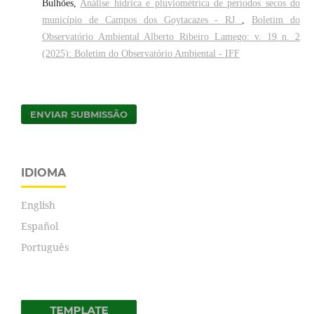
Bulhões,
Análise hídrica e pluviométrica de períodos secos do
município de Campos dos Goytacazes - RJ
,
Boletim do
Observatório Ambiental Alberto Ribeiro Lamego: v. 19 n. 2
(2025): Boletim do Observatório Ambiental - IFF
ENVIAR SUBMISSÃO
IDIOMA
English
Español
Português