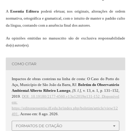
A
Essentia Editora
poderá efetuar, nos originais, alterações de ordem
normativa, ortográfica e gramatical, com o intuito de manter o padrão culto
da língua, contando com a anuência final dos autores.
As opiniões emitidas no manuscrito são de exclusiva responsabilidade
do(s) autor(es).
COMO CITAR
Impactos de obras costeiras na linha de costa: O Caso do Porto do
Açu, Município de São João da Barra, RJ.
Boletim do Observatório
Ambiental Alberto Ribeiro Lamego
,
[S. l.]
, v. 13, n. 1, p. 131–152,
2019.
DOI: 10.19180/2177-4560.v13n12019p131-152.
Disponível
em:
https://editoraessentia.iff.edu.br/index.php/boletim/article/view/12
491.
. Acesso em: 8 ago. 2026.
FORMATOS DE CITAÇÃO