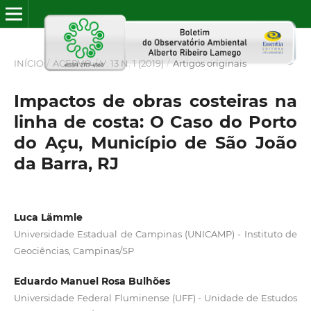
INÍCIO
/
ACERVO
/
V. 13 N. 1 (2019)
/
Artigos originais
Impactos de obras costeiras na
linha de costa: O Caso do Porto
do Açu, Município de São João
da Barra, RJ
Luca Lämmle
Universidade Estadual de Campinas (UNICAMP) - Instituto de
Geociências, Campinas/SP
Eduardo Manuel Rosa Bulhões
Universidade Federal Fluminense (UFF) - Unidade de Estudos