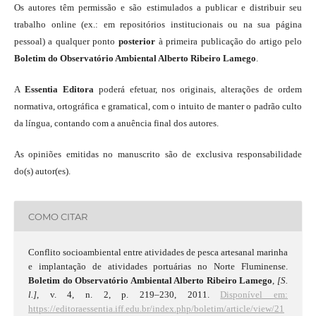
Os autores têm permissão e são estimulados a publicar e distribuir seu
trabalho online (ex.: em repositórios institucionais ou na sua página
pessoal) a qualquer ponto
posterior
à primeira publicação do artigo pelo
Boletim do Observatório Ambiental Alberto Ribeiro Lamego
.
A
Essentia Editora
poderá efetuar, nos originais, alterações de ordem
normativa, ortográfica e gramatical, com o intuito de manter o padrão culto
da língua, contando com a anuência final dos autores.
As opiniões emitidas no manuscrito são de exclusiva responsabilidade
do(s) autor(es).
COMO CITAR
Conflito socioambiental entre atividades de pesca artesanal marinha
e implantação de atividades portuárias no Norte Fluminense.
Boletim do Observatório Ambiental Alberto Ribeiro Lamego
,
[S.
l.]
, v. 4, n. 2, p. 219–230, 2011.
Disponível em:
https://editoraessentia.iff.edu.br/index.php/boletim/article/view/21