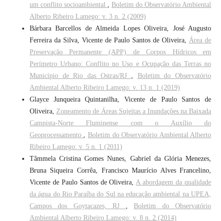
um conflito socioambiental
,
Boletim do Observatório Ambiental
Alberto Ribeiro Lamego: v. 3 n. 2 (2009)
Bárbara Barcellos de Almeida Lopes Oliveira, José Augusto
Ferreira da Silva, Vicente de Paulo Santos de Oliveira,
Área de
Preservação Permanente (APP) de Corpos Hídricos em
Perímetro Urbano: Conflito no Uso e Ocupação das Terras no
Município de Rio das Ostras/RJ
,
Boletim do Observatório
Ambiental Alberto Ribeiro Lamego: v. 13 n. 1 (2019)
Glayce Junqueira Quintanilha, Vicente de Paulo Santos de
Oliveira,
Zoneamento de Áreas Sujeitas a Inundações na Baixada
Campista-Norte Fluminense com o Auxílio do
Geoprocessamento
,
Boletim do Observatório Ambiental Alberto
Ribeiro Lamego: v. 5 n. 1 (2011)
Tâmmela Cristina Gomes Nunes, Gabriel da Glória Menezes,
Bruna Siqueira Corrêa, Francisco Maurício Alves Francelino,
Vicente de Paulo Santos de Oliveira,
A abordagem da qualidade
da água do Rio Paraíba do Sul na educação ambiental na UPEA,
Campos dos Goytacazes, RJ
,
Boletim do Observatório
Ambiental Alberto Ribeiro Lamego: v. 8 n. 2 (2014)