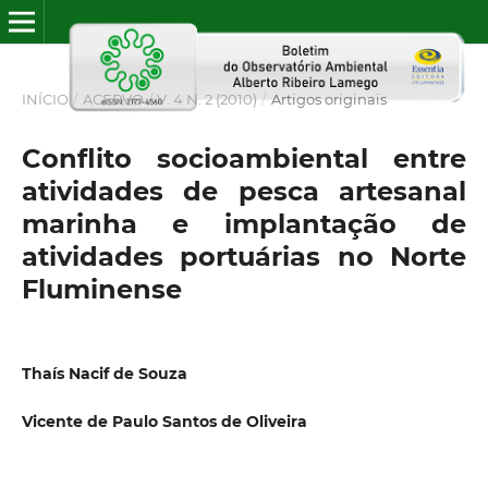
INÍCIO
/
ACERVO
/
V. 4 N. 2 (2010)
/
Artigos originais
Conflito socioambiental entre
atividades de pesca artesanal
marinha e implantação de
atividades portuárias no Norte
Fluminense
Thaís Nacif de Souza
Vicente de Paulo Santos de Oliveira