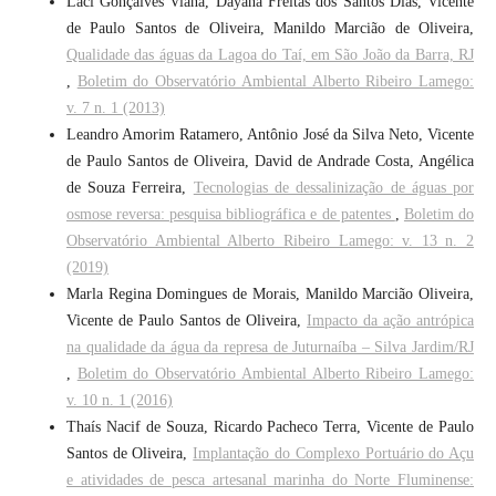
Laci Gonçalves Viana, Dayana Freitas dos Santos Dias, Vicente
de Paulo Santos de Oliveira, Manildo Marcião de Oliveira,
Qualidade das águas da Lagoa do Taí, em São João da Barra, RJ
,
Boletim do Observatório Ambiental Alberto Ribeiro Lamego:
v. 7 n. 1 (2013)
Leandro Amorim Ratamero, Antônio José da Silva Neto, Vicente
de Paulo Santos de Oliveira, David de Andrade Costa, Angélica
de Souza Ferreira,
Tecnologias de dessalinização de águas por
osmose reversa: pesquisa bibliográfica e de patentes
,
Boletim do
Observatório Ambiental Alberto Ribeiro Lamego: v. 13 n. 2
(2019)
Marla Regina Domingues de Morais, Manildo Marcião Oliveira,
Vicente de Paulo Santos de Oliveira,
Impacto da ação antrópica
na qualidade da água da represa de Juturnaíba – Silva Jardim/RJ
,
Boletim do Observatório Ambiental Alberto Ribeiro Lamego:
v. 10 n. 1 (2016)
Thaís Nacif de Souza, Ricardo Pacheco Terra, Vicente de Paulo
Santos de Oliveira,
Implantação do Complexo Portuário do Açu
e atividades de pesca artesanal marinha do Norte Fluminense: