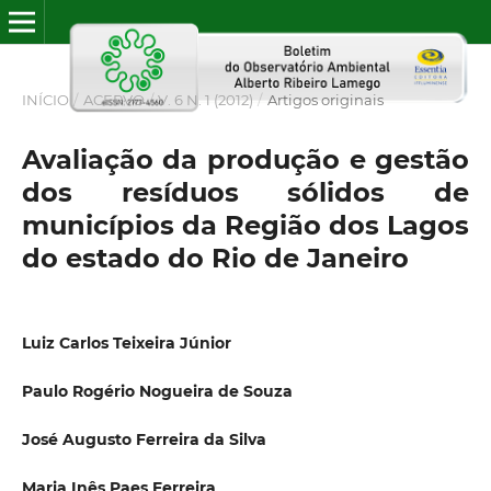
INÍCIO
/
ACERVO
/
V. 6 N. 1 (2012)
/
Artigos originais
Avaliação da produção e gestão
dos resíduos sólidos de
municípios da Região dos Lagos
do estado do Rio de Janeiro
Luiz Carlos Teixeira Júnior
Paulo Rogério Nogueira de Souza
José Augusto Ferreira da Silva
Maria Inês Paes Ferreira