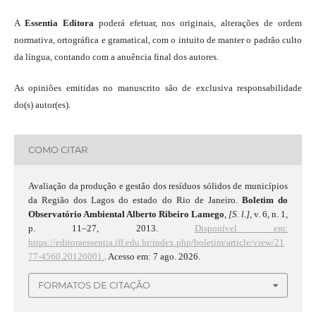
A
Essentia Editora
poderá efetuar, nos originais, alterações de ordem
normativa, ortográfica e gramatical, com o intuito de manter o padrão culto
da língua, contando com a anuência final dos autores.
As opiniões emitidas no manuscrito são de exclusiva responsabilidade
do(s) autor(es).
COMO CITAR
Avaliação da produção e gestão dos resíduos sólidos de municípios
da Região dos Lagos do estado do Rio de Janeiro.
Boletim do
Observatório Ambiental Alberto Ribeiro Lamego
,
[S. l.]
, v. 6, n. 1,
p. 11–27, 2013.
Disponível em:
https://editoraessentia.iff.edu.br/index.php/boletim/article/view/21
77-4560.20120001.
. Acesso em: 7 ago. 2026.
FORMATOS DE CITAÇÃO