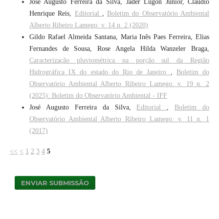
José Augusto Ferreira da Silva, Jader Lugon Junior, Claudio
Henrique Reis,
Editorial
,
Boletim do Observatório Ambiental
Alberto Ribeiro Lamego: v. 14 n. 2 (2020)
Gildo Rafael Almeida Santana, Maria Inês Paes Ferreira, Elias
Fernandes de Sousa, Rose Angela Hilda Wanzeler Braga,
Caracterização pluviométrica na porção sul da Região
Hidrográfica IX do estado do Rio de Janeiro
,
Boletim do
Observatório Ambiental Alberto Ribeiro Lamego: v. 19 n. 2
(2025): Boletim do Observatório Ambiental - IFF
José Augusto Ferreira da Silva,
Editorial
,
Boletim do
Observatório Ambiental Alberto Ribeiro Lamego: v. 11 n. 1
(2017)
<<
<
1
2
3
4
5
ENVIAR SUBMISSÃO