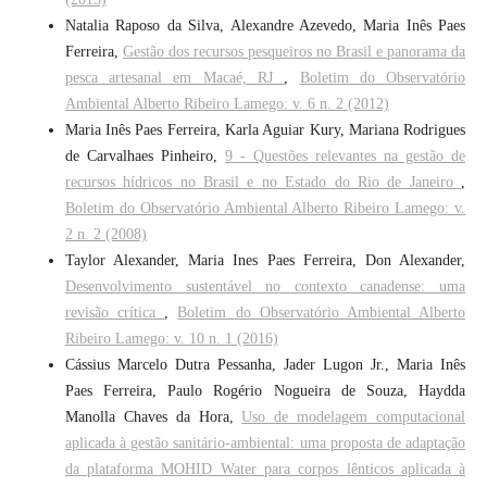
Natalia Raposo da Silva, Alexandre Azevedo, Maria Inês Paes
Ferreira,
Gestão dos recursos pesqueiros no Brasil e panorama da
pesca artesanal em Macaé, RJ
,
Boletim do Observatório
Ambiental Alberto Ribeiro Lamego: v. 6 n. 2 (2012)
Maria Inês Paes Ferreira, Karla Aguiar Kury, Mariana Rodrigues
de Carvalhaes Pinheiro,
9 - Questões relevantes na gestão de
recursos hídricos no Brasil e no Estado do Rio de Janeiro
,
Boletim do Observatório Ambiental Alberto Ribeiro Lamego: v.
2 n. 2 (2008)
Taylor Alexander, Maria Ines Paes Ferreira, Don Alexander,
Desenvolvimento sustentável no contexto canadense: uma
revisão crítica
,
Boletim do Observatório Ambiental Alberto
Ribeiro Lamego: v. 10 n. 1 (2016)
Cássius Marcelo Dutra Pessanha, Jader Lugon Jr., Maria Inês
Paes Ferreira, Paulo Rogério Nogueira de Souza, Haydda
Manolla Chaves da Hora,
Uso de modelagem computacional
aplicada à gestão sanitário-ambiental: uma proposta de adaptação
da plataforma MOHID Water para corpos lênticos aplicada à