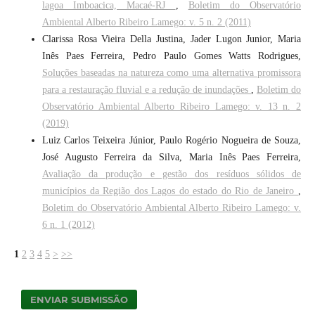
lagoa Imboacica, Macaé-RJ
,
Boletim do Observatório
Ambiental Alberto Ribeiro Lamego: v. 5 n. 2 (2011)
Clarissa Rosa Vieira Della Justina, Jader Lugon Junior, Maria
Inês Paes Ferreira, Pedro Paulo Gomes Watts Rodrigues,
Soluções baseadas na natureza como uma alternativa promissora
para a restauração fluvial e a redução de inundações
,
Boletim do
Observatório Ambiental Alberto Ribeiro Lamego: v. 13 n. 2
(2019)
Luiz Carlos Teixeira Júnior, Paulo Rogério Nogueira de Souza,
José Augusto Ferreira da Silva, Maria Inês Paes Ferreira,
Avaliação da produção e gestão dos resíduos sólidos de
municípios da Região dos Lagos do estado do Rio de Janeiro
,
Boletim do Observatório Ambiental Alberto Ribeiro Lamego: v.
6 n. 1 (2012)
1
2
3
4
5
>
>>
ENVIAR SUBMISSÃO