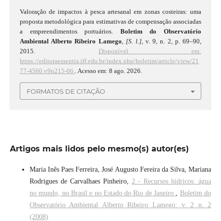
Valoração de impactos à pesca artesanal em zonas costeiras: uma
proposta metodológica para estimativas de compensação associadas
a empreendimentos portuários.
Boletim do Observatório
Ambiental Alberto Ribeiro Lamego
,
[S. l.]
, v. 9, n. 2, p. 69–90,
2015.
Disponível em:
https://editoraessentia.iff.edu.br/index.php/boletim/article/view/21
77-4560.v9n215-06.
. Acesso em: 8 ago. 2026.
FORMATOS DE CITAÇÃO
Artigos mais lidos pelo mesmo(s) autor(es)
Maria Inês Paes Ferreira, José Augusto Fereira da Silva, Mariana
Rodrigues de Carvalhaes Pinheiro,
2 - Recursos hídricos: água
no mundo, no Brasil e no Estado do Rio de Janeiro
,
Boletim do
Observatório Ambiental Alberto Ribeiro Lamego: v. 2 n. 2
(2008)