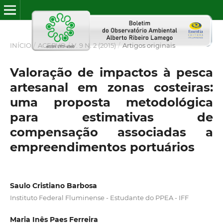
INÍCIO
/
ACERVO
/
V. 9 N. 2 (2015)
/
Artigos originais
Valoração de impactos à pesca
artesanal em zonas costeiras:
uma proposta metodológica
para estimativas de
compensação associadas a
empreendimentos portuários
Saulo Cristiano Barbosa
Instituto Federal Fluminense - Estudante do PPEA - IFF
Maria Inês Paes Ferreira