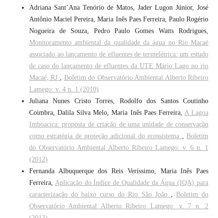
Adriana Sant’Ana Tenório de Matos, Jader Lugon Júnior, José
Antônio Maciel Pereira, Maria Inês Paes Ferreira, Paulo Rogério
Nogueira de Souza, Pedro Paulo Gomes Watts Rodrigues,
Monitoramento ambiental da qualidade da água no Rio Macaé
associado ao lançamento de efluentes de termelétrica: um estudo
de caso do lançamento de efluentes da UTE Mário Lago no rio
Macaé, RJ
,
Boletim do Observatório Ambiental Alberto Ribeiro
Lamego: v. 4 n. 1 (2010)
Juliana Nunes Cristo Torres, Rodolfo dos Santos Coutinho
Coimbra, Dalila Silva Melo, Maria Inês Paes Ferreira,
A Lagoa
Imboacica: proposta de criação de uma unidade de conservação
como estratégia de proteção adicional do ecossistema
,
Boletim
do Observatório Ambiental Alberto Ribeiro Lamego: v. 6 n. 1
(2012)
Fernanda Albuquerque dos Reis Veríssimo, Maria Inês Paes
Ferreira,
Aplicação do Índice de Qualidade da Água (IQA) para
caracterização do baixo curso do Rio São João
,
Boletim do
Observatório Ambiental Alberto Ribeiro Lamego: v. 7 n. 2
(2013)