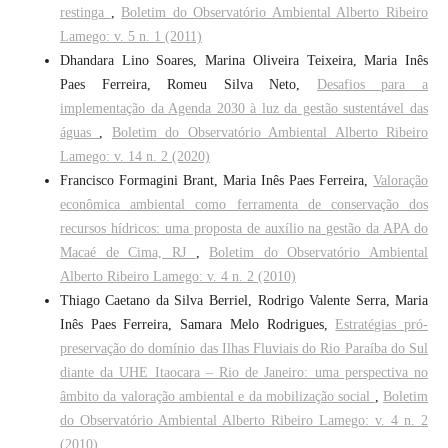
restinga
,
Boletim do Observatório Ambiental Alberto Ribeiro
Lamego: v. 5 n. 1 (2011)
Dhandara Lino Soares, Marina Oliveira Teixeira, Maria Inês
Paes Ferreira, Romeu Silva Neto,
Desafios para a
implementação da Agenda 2030 à luz da gestão sustentável das
águas
,
Boletim do Observatório Ambiental Alberto Ribeiro
Lamego: v. 14 n. 2 (2020)
Francisco Formagini Brant, Maria Inês Paes Ferreira,
Valoração
econômica ambiental como ferramenta de conservação dos
recursos hídricos: uma proposta de auxílio na gestão da APA do
Macaé de Cima, RJ
,
Boletim do Observatório Ambiental
Alberto Ribeiro Lamego: v. 4 n. 2 (2010)
Thiago Caetano da Silva Berriel, Rodrigo Valente Serra, Maria
Inês Paes Ferreira, Samara Melo Rodrigues,
Estratégias pró-
preservação do domínio das Ilhas Fluviais do Rio Paraíba do Sul
diante da UHE Itaocara – Rio de Janeiro: uma perspectiva no
âmbito da valoração ambiental e da mobilização social
,
Boletim
do Observatório Ambiental Alberto Ribeiro Lamego: v. 4 n. 2
(2010)