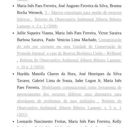
Maria Inês Paes Ferreira, José Augusto Ferreira da Silva, Brunna
Rocha Werneck,
3 - Marcos conceituais para gestão de recursos
hídricos
,
Boletim do Observatório Ambiental Alberto Ribeiro
Lamego: v. 2 n. 2 (2008)
Jullie Siqueira Vianna, Maria Inês Paes Ferreira, Victor Saraiva
Barbosa Saraiva, Paulo Venicius Lima Machado,
Contaminação
do solo por creosoto em uma Unidade de Conservação de
Proteção Integral: o caso da Reserva Biológica União – RJ/Brasil
,
Boletim do Observatório Ambiental Alberto Ribeiro Lamego:
v. 10 n. 2 (2016)
Haydda Manolla Chaves da Hora, José Henriques da Silva
Tavares, Gabriel Lima de Souza, Jader Lugon Jr, Maria Inês
Paes Ferreira,
Modelagem computacional como ferramenta de
gerenciamento dos recursos hídricos: uma alternativa para
abordagem de problemas de usos múltiplos
,
Boletim do
Observatório Ambiental Alberto Ribeiro Lamego: v. 5 n. 1
(2011)
Leonardo Nascimento Freitas, Maria Inês Paes Ferreira, Kelly