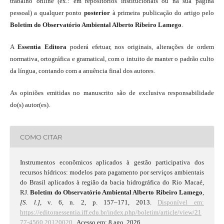
trabalho online (ex.: em repositórios institucionais ou na sua página
pessoal) a qualquer ponto
posterior
à primeira publicação do artigo pelo
Boletim do Observatório Ambiental Alberto Ribeiro Lamego
.
A
Essentia Editora
poderá efetuar, nos originais, alterações de ordem
normativa, ortográfica e gramatical, com o intuito de manter o padrão culto
da língua, contando com a anuência final dos autores.
As opiniões emitidas no manuscrito são de exclusiva responsabilidade
do(s) autor(es).
COMO CITAR
Instrumentos econômicos aplicados à gestão participativa dos
recursos hídricos: modelos para pagamento por serviços ambientais
do Brasil aplicados à região da bacia hidrográfica do Rio Macaé,
RJ.
Boletim do Observatório Ambiental Alberto Ribeiro Lamego
,
[S. l.]
, v. 6, n. 2, p. 157–171, 2013.
Disponível em:
https://editoraessentia.iff.edu.br/index.php/boletim/article/view/21
77-4560.20120020.
. Acesso em: 8 ago. 2026.