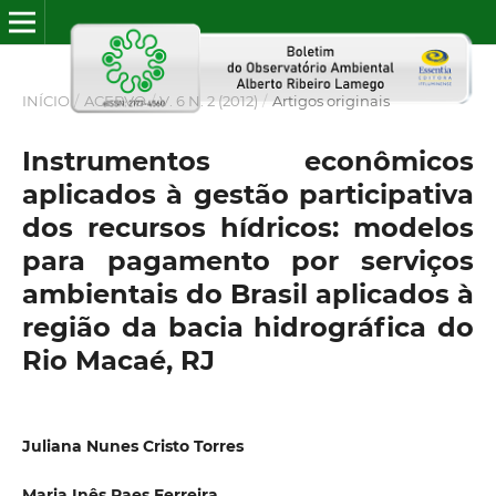
INÍCIO
/
ACERVO
/
V. 6 N. 2 (2012)
/
Artigos originais
Instrumentos econômicos
aplicados à gestão participativa
dos recursos hídricos: modelos
para pagamento por serviços
ambientais do Brasil aplicados à
região da bacia hidrográfica do
Rio Macaé, RJ
Juliana Nunes Cristo Torres
Maria Inês Paes Ferreira