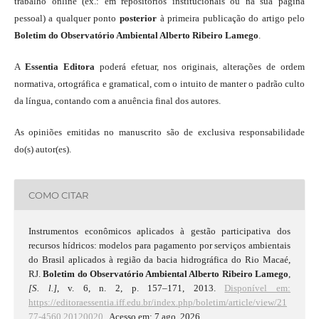
trabalho online (ex.: em repositórios institucionais ou na sua página
pessoal) a qualquer ponto
posterior
à primeira publicação do artigo pelo
Boletim do Observatório Ambiental Alberto Ribeiro Lamego
.
A
Essentia Editora
poderá efetuar, nos originais, alterações de ordem
normativa, ortográfica e gramatical, com o intuito de manter o padrão culto
da língua, contando com a anuência final dos autores.
As opiniões emitidas no manuscrito são de exclusiva responsabilidade
do(s) autor(es).
COMO CITAR
Instrumentos econômicos aplicados à gestão participativa dos
recursos hídricos: modelos para pagamento por serviços ambientais
do Brasil aplicados à região da bacia hidrográfica do Rio Macaé,
RJ.
Boletim do Observatório Ambiental Alberto Ribeiro Lamego
,
[S. l.]
, v. 6, n. 2, p. 157–171, 2013.
Disponível em:
https://editoraessentia.iff.edu.br/index.php/boletim/article/view/21
77-4560.20120020.
. Acesso em: 7 ago. 2026.