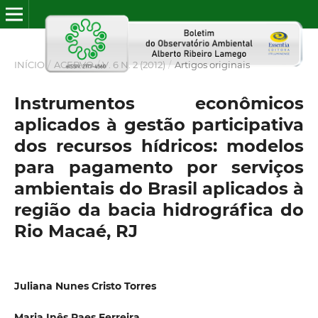
INÍCIO
/
ACERVO
/
V. 6 N. 2 (2012)
/
Artigos originais
Instrumentos econômicos
aplicados à gestão participativa
dos recursos hídricos: modelos
para pagamento por serviços
ambientais do Brasil aplicados à
região da bacia hidrográfica do
Rio Macaé, RJ
Juliana Nunes Cristo Torres
Maria Inês Paes Ferreira