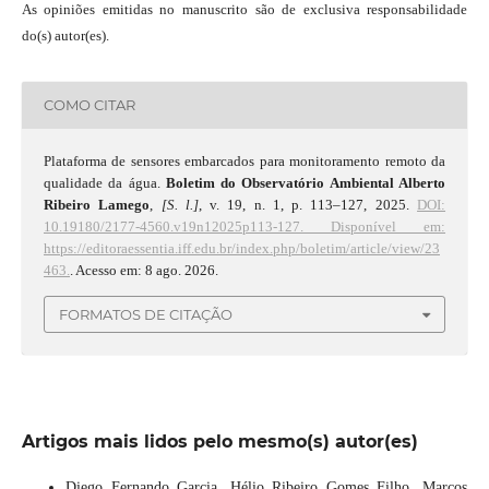
As opiniões emitidas no manuscrito são de exclusiva responsabilidade
do(s) autor(es).
COMO CITAR
Plataforma de sensores embarcados para monitoramento remoto da
qualidade da água.
Boletim do Observatório Ambiental Alberto
Ribeiro Lamego
,
[S. l.]
, v. 19, n. 1, p. 113–127, 2025.
DOI:
10.19180/2177-4560.v19n12025p113-127.
Disponível em:
https://editoraessentia.iff.edu.br/index.php/boletim/article/view/23
463.
. Acesso em: 8 ago. 2026.
FORMATOS DE CITAÇÃO
Artigos mais lidos pelo mesmo(s) autor(es)
Diego Fernando Garcia, Hélio Ribeiro Gomes Filho, Marcos