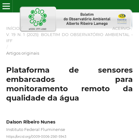
INÍCIO
/
ACERVO
/
V. 19 N. 1 (2025): BOLETIM DO OBSERVATÓRIO AMBIENTAL -
IFF
/
Artigos originais
Plataforma de sensores
embarcados para
monitoramento remoto da
qualidade da água
Dalson Ribeiro Nunes
Instituto Federal Fluminense
https://orcid.org/0009-0006-2561-5943