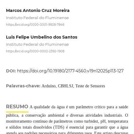
Marcos Antonio Cruz Moreira
Instituto Federal do Fluminense
https://orcid.org/0000-0001-9928-7846
Luis Felipe Umbelino dos Santos
Instituto Federal do Fluminense
https://orcid.org/0000-0002-2392-1908
DOI:
https://doi.org/10.19180/2177-4560.v19n12025p113-127
Palavras-chave:
Arduíno, CBHLSJ, Teste de Sensores
RESUMO
A qualidade da água é um parâmetro crítico para a saúde
pública, a conservação ambiental e diversas atividades industriais. O
monitoramento contínuo de parâmetros como turbidez, pH, temperatura
e sólidos totais dissolvidos (TDS) é essencial para garantir que a água
atenda aos padrões necessários para diferentes usos. Este artigo descreve