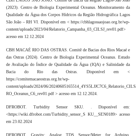
CBH LAGOS SÃO JOAO. Comitê de Bacia da Região Lagos-São João
(2023). Centro de Biologia Experimental Oceanus. Monitoramento da
Qualidade da Água dos Corpos Hídricos da Região Hidrográfica Lagos
São João – RH VI. Disponível em < https://cbhlagossaojoao.org.br/wp-
content/uploads/2023/04/Relatorio_Campanha_03_CILSJ_rev01.pdf>
acesso em 12.12.2024
CBH MACAÉ RIO DAS OSTRAS. Comitê de Bacias dos Rios Macaé e
das Ostras (2024). Centro de Biologia Experimental Oceanus. Estudo
de Avaliação do Índice de Qualidade da Água (IQA) e Salinidade da
Bacia do Rio das Ostras. Disponível em <
https://comitemacaeostras.org.br/wp-
content/uploads/2024/06/20240605165514_4YS5LJJC7C6_Relatorio_CILS
RO_Oceanus_C6_rev01.pdf > acesso em 12.12.2024.
DFROBOT. Turbidity Sensor SKU. . Disponível em:
<https://wiki.dfrobot.com/Turbidity_sensor_S KU__SEN0189> acesso
em 23.02.2024
DFROBOT. Gravity: Analog TDS Sensor/Meter for Arduino.