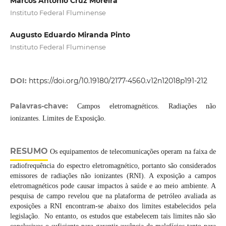
Marcos Antônio Cruz Moreira
Instituto Federal Fluminense
Augusto Eduardo Miranda Pinto
Instituto Federal Fluminense
DOI:
https://doi.org/10.19180/2177-4560.v12n12018p191-212
Palavras-chave:
Campos eletromagnéticos. Radiações não
ionizantes. Limites de Exposição.
RESUMO
Os equipamentos de telecomunicações operam na faixa de
radiofrequência do espectro eletromagnético, portanto são considerados
emissores de radiações não ionizantes (RNI). A exposição a campos
eletromagnéticos pode causar impactos à saúde e ao meio ambiente. A
pesquisa de campo revelou que na plataforma de petróleo avaliada as
exposições a RNI encontram-se abaixo dos limites estabelecidos pela
legislação. No entanto, os estudos que estabelecem tais limites não são