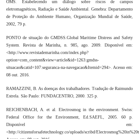
OMS. Estabelecendo um diálogo sobre riscos de campos
eletromagnéticos, Radiação e Saúde Ambiental. Genebra: Departamento
de Proteção do Ambiente Humano, Organização Mundial de Saúde,
2002, 79 p.
PONTO de situação do GMDSS.Global Maritime Distress and Safety
System. Revista de Marinha, n. 985, ago. 2009. Disponível em:
<http://www.revistademarinha.com/index.php?
option=com_content&view=article&id=1263:gmdss-
situacao&catid=107:seguranca-na-navegacao&Itemid=294>. Acesso em:
08 out. 2016.
RAMAZZINI, B. As doenças dos trabalhadores. Tradução de Raimundo
Estrela. São Paulo: FUNDACENTRO, 2000. 325 p.
REICHENBACH, A. et al. Electrosmog in the environment. Swiss:
Federal Office for the Environment, Ed.SAEFL, 2005. 60 p.
Disponível em:
<http://citizensforsafetechnology.co/uploads/scribd/Electrosmog%20in%