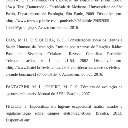
COSTA, D. F. Prevenção da Exposição ao Benzeno no Brasil. 2009.
184 p. Tese (Doutorado) - Faculdade de Medicina, Universidade de São
Paulo, Departamento de Patologia, São Paulo, 2009. Disponível em:
<http://www.teses.usp.br/teses/disponiveis/5/5144/tde-25092009-
135349/pt-br.php>. Acesso em: 08 out. 2016.
DIAS, M. H. C; SIQUEIRA, G. L. Considerações sobre os Efeitos a
Saúde Humana da Irradiação Emitida por Antenas de Estações Rádio:
Base de Sistemas Celulares. Revista Cientifica Periódica
Telecomunicações, v. 1, p. 41-54, 2002. Disponível em:
<http://www.inatel.br/revista/busca/202-consideracoes-sobre-os-efeitos-
a-saude-humana-s196466-1/file >. Acesso em: 08 out. 2016.
FANTAZZINI, M. L.; OSHIRO, M. C. S. Técnicas de avaliação de
agentes ambientais: Manual do SESI. Brasília, 2007.
FELICIO, J. Especialista em higiene ocupacional analisa estudos e
regulamentação sobre campos eletromagnéticos. Brasília, 2013.
Disponível em: