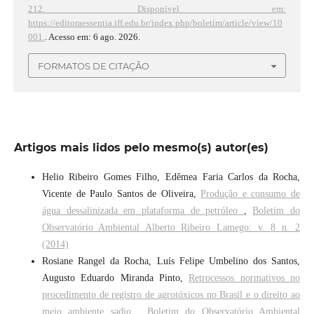
212.
Disponível em:
https://editoraessentia.iff.edu.br/index.php/boletim/article/view/10
001.
. Acesso em: 6 ago. 2026.
FORMATOS DE CITAÇÃO
Artigos mais lidos pelo mesmo(s) autor(es)
Helio Ribeiro Gomes Filho, Edêmea Faria Carlos da Rocha,
Vicente de Paulo Santos de Oliveira,
Produção e consumo de
água dessalinizada em plataforma de petróleo
,
Boletim do
Observatório Ambiental Alberto Ribeiro Lamego: v. 8 n. 2
(2014)
Rosiane Rangel da Rocha, Luís Felipe Umbelino dos Santos,
Augusto Eduardo Miranda Pinto,
Retrocessos normativos no
procedimento de registro de agrotóxicos no Brasil e o direito ao
meio ambiente sadio
,
Boletim do Observatório Ambiental