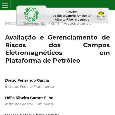
INÍCIO
/
ACERVO
/
V. 12 N. 1 (2018)
/
Artigos originais
Avaliação e Gerenciamento de
Riscos dos Campos
Eletromagnéticos em
Plataforma de Petróleo
Diego Fernando Garcia
Instituto Federal Fluminense
Hélio Ribeiro Gomes Filho
Instituto Federal Fluminense