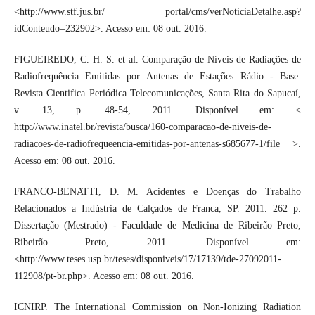
<http://www.stf.jus.br/ portal/cms/verNoticiaDetalhe.asp?
idConteudo=232902>. Acesso em: 08 out. 2016.
FIGUEIREDO, C. H. S. et al. Comparação de Níveis de Radiações de
Radiofrequência Emitidas por Antenas de Estações Rádio - Base.
Revista Cientifica Periódica Telecomunicações, Santa Rita do Sapucaí,
v. 13, p. 48-54, 2011. Disponível em: <
http://www.inatel.br/revista/busca/160-comparacao-de-niveis-de-
radiacoes-de-radiofrequeencia-emitidas-por-antenas-s685677-1/file >.
Acesso em: 08 out. 2016.
FRANCO-BENATTI, D. M. Acidentes e Doenças do Trabalho
Relacionados a Indústria de Calçados de Franca, SP. 2011. 262 p.
Dissertação (Mestrado) - Faculdade de Medicina de Ribeirão Preto,
Ribeirão Preto, 2011. Disponível em:
<http://www.teses.usp.br/teses/disponiveis/17/17139/tde-27092011-
112908/pt-br.php>. Acesso em: 08 out. 2016.
ICNIRP. The International Commission on Non-Ionizing Radiation