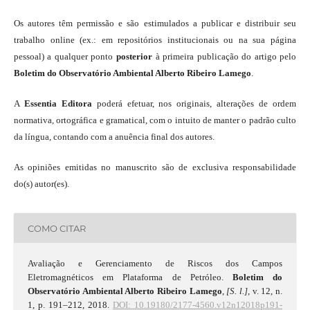
Os autores têm permissão e são estimulados a publicar e distribuir seu
trabalho online (ex.: em repositórios institucionais ou na sua página
pessoal) a qualquer ponto
posterior
à primeira publicação do artigo pelo
Boletim do Observatório Ambiental Alberto Ribeiro Lamego
.
A
Essentia Editora
poderá efetuar, nos originais, alterações de ordem
normativa, ortográfica e gramatical, com o intuito de manter o padrão culto
da língua, contando com a anuência final dos autores.
As opiniões emitidas no manuscrito são de exclusiva responsabilidade
do(s) autor(es).
COMO CITAR
Avaliação e Gerenciamento de Riscos dos Campos
Eletromagnéticos em Plataforma de Petróleo.
Boletim do
Observatório Ambiental Alberto Ribeiro Lamego
,
[S. l.]
, v. 12, n.
1, p. 191–212, 2018.
DOI: 10.19180/2177-4560.v12n12018p191-