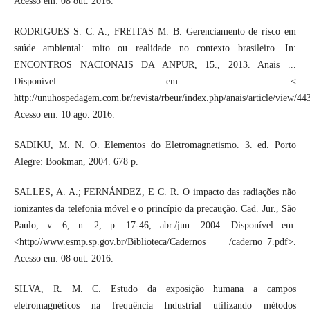
Acesso em: 08 out. 2016.
RODRIGUES S. C. A.; FREITAS M. B. Gerenciamento de risco em
saúde ambiental: mito ou realidade no contexto brasileiro. In:
ENCONTROS NACIONAIS DA ANPUR, 15., 2013. Anais ...
Disponível em: <
http://unuhospedagem.com.br/revista/rbeur/index.php/anais/article/view/4
Acesso em: 10 ago. 2016.
SADIKU, M. N. O. Elementos do Eletromagnetismo. 3. ed. Porto
Alegre: Bookman, 2004. 678 p.
SALLES, A. A.; FERNÁNDEZ, E C. R. O impacto das radiações não
ionizantes da telefonia móvel e o princípio da precaução. Cad. Jur., São
Paulo, v. 6, n. 2, p. 17-46, abr./jun. 2004. Disponível em:
<http://www.esmp.sp.gov.br/Biblioteca/Cadernos /caderno_7.pdf>.
Acesso em: 08 out. 2016.
SILVA, R. M. C. Estudo da exposição humana a campos
eletromagnéticos na frequência Industrial utilizando métodos