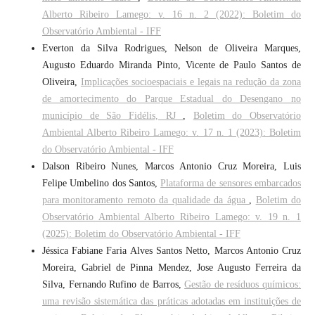
Alberto Ribeiro Lamego: v. 16 n. 2 (2022): Boletim do
Observatório Ambiental - IFF
Everton da Silva Rodrigues, Nelson de Oliveira Marques,
Augusto Eduardo Miranda Pinto, Vicente de Paulo Santos de
Oliveira,
Implicações socioespaciais e legais na redução da zona
de amortecimento do Parque Estadual do Desengano no
município de São Fidélis, RJ
,
Boletim do Observatório
Ambiental Alberto Ribeiro Lamego: v. 17 n. 1 (2023): Boletim
do Observatório Ambiental - IFF
Dalson Ribeiro Nunes, Marcos Antonio Cruz Moreira, Luis
Felipe Umbelino dos Santos,
Plataforma de sensores embarcados
para monitoramento remoto da qualidade da água
,
Boletim do
Observatório Ambiental Alberto Ribeiro Lamego: v. 19 n. 1
(2025): Boletim do Observatório Ambiental - IFF
Jéssica Fabiane Faria Alves Santos Netto, Marcos Antonio Cruz
Moreira, Gabriel de Pinna Mendez, Jose Augusto Ferreira da
Silva, Fernando Rufino de Barros,
Gestão de resíduos químicos:
uma revisão sistemática das práticas adotadas em instituições de