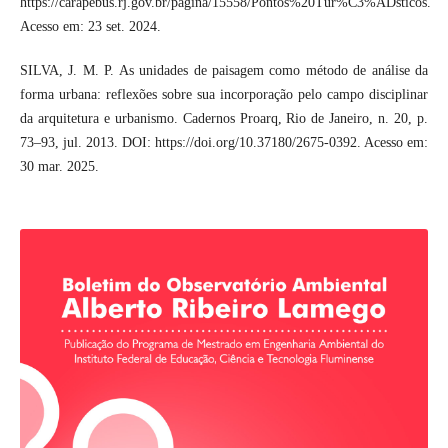
https://carapebus.rj.gov.br/pagina/15558/Pontos%20Tur%C3%ADsticos.
Acesso em: 23 set. 2024.
SILVA, J. M. P. As unidades de paisagem como método de análise da
forma urbana: reflexões sobre sua incorporação pelo campo disciplinar
da arquitetura e urbanismo. Cadernos Proarq, Rio de Janeiro, n. 20, p.
73–93, jul. 2013. DOI: https://doi.org/10.37180/2675-0392. Acesso em:
30 mar. 2025.