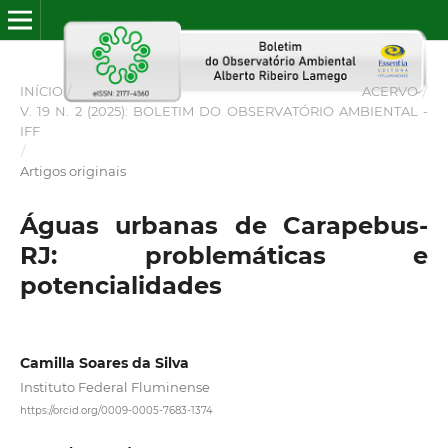
INÍCIO
/
ACERVO
/
V. 19 N. 2 (2025): BOLETIM DO OBSERVATÓRIO AMBIENTAL -
IFF
/
Artigos originais
Águas urbanas de Carapebus-
RJ: problemáticas e
potencialidades
Camilla Soares da Silva
Instituto Federal Fluminense
https://orcid.org/0009-0005-7683-1374