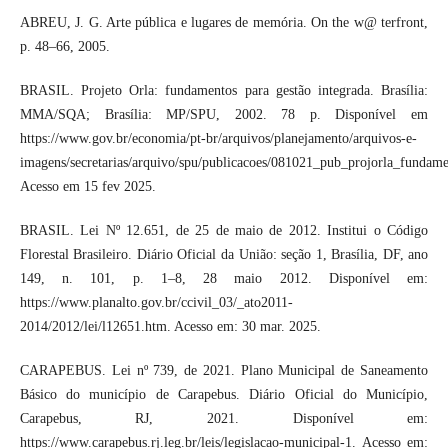
ABREU, J. G. Arte pública e lugares de memória. On the w@ terfront,
p. 48–66, 2005.
BRASIL. Projeto Orla: fundamentos para gestão integrada. Brasília:
MMA/SQA; Brasília: MP/SPU, 2002. 78 p. Disponível em
https://www.gov.br/economia/pt-br/arquivos/planejamento/arquivos-e-
imagens/secretarias/arquivo/spu/publicacoes/081021_pub_projorla_fundame
Acesso em 15 fev 2025.
BRASIL. Lei Nº 12.651, de 25 de maio de 2012. Institui o Código
Florestal Brasileiro. Diário Oficial da União: seção 1, Brasília, DF, ano
149, n. 101, p. 1–8, 28 maio 2012. Disponível em:
https://www.planalto.gov.br/ccivil_03/_ato2011-
2014/2012/lei/l12651.htm. Acesso em: 30 mar. 2025.
CARAPEBUS. Lei nº 739, de 2021. Plano Municipal de Saneamento
Básico do município de Carapebus. Diário Oficial do Município,
Carapebus, RJ, 2021. Disponível em:
https://www.carapebus.rj.leg.br/leis/legislacao-municipal-1. Acesso em: