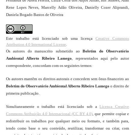
Fernanda de Abreu Pereira, Luiza Célia dos Anjos Julião, Ísis Simões, Alan
Rene Lopes Neves, Marcelly Adão Oliveira, Danielly Cozer Aliprandi,
Daniela Bogado Bastos de Oliveira
Este trabalho está licenciado sob uma licença
Creative Commons
Attribution 4.0 International License
.
Os autores do manuscrito submetido ao
Boletim do Observatório
Ambiental Alberto Ribeiro Lamego
, representados aqui pelo autor
correspondente, concordam com os seguintes termos:
Os autores mantêm os direitos autorais e concedem sem ônus financeiro ao
Boletim do Observatório Ambiental Alberto Ribeiro Lamego
o direito de
primeira publicação.
Simultaneamente o trabalho está licenciado sob a
Licença Creative
Commons Atribuição 4.0 Internacional (CC BY 4.0)
, que permite copiar e
redistribuir os trabalhos por qualquer meio ou formato, e também para,
tendo como base o seu conteúdo, reutilizar, transformar ou criar, com