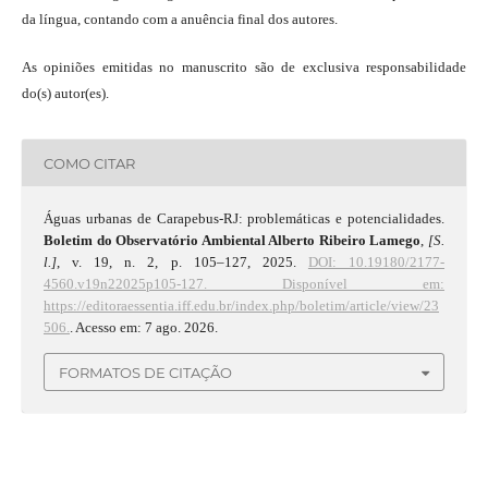
da língua, contando com a anuência final dos autores.
As opiniões emitidas no manuscrito são de exclusiva responsabilidade
do(s) autor(es).
COMO CITAR
Águas urbanas de Carapebus-RJ: problemáticas e potencialidades.
Boletim do Observatório Ambiental Alberto Ribeiro Lamego
,
[S.
l.]
, v. 19, n. 2, p. 105–127, 2025.
DOI: 10.19180/2177-
4560.v19n22025p105-127.
Disponível em:
https://editoraessentia.iff.edu.br/index.php/boletim/article/view/23
506.
. Acesso em: 7 ago. 2026.
FORMATOS DE CITAÇÃO