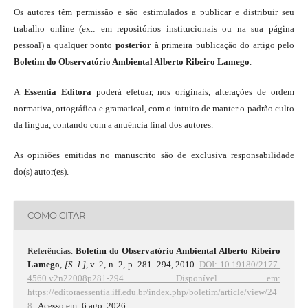
Os autores têm permissão e são estimulados a publicar e distribuir seu
trabalho online (ex.: em repositórios institucionais ou na sua página
pessoal) a qualquer ponto
posterior
à primeira publicação do artigo pelo
Boletim do Observatório Ambiental Alberto Ribeiro Lamego
.
A
Essentia Editora
poderá efetuar, nos originais, alterações de ordem
normativa, ortográfica e gramatical, com o intuito de manter o padrão culto
da língua, contando com a anuência final dos autores.
As opiniões emitidas no manuscrito são de exclusiva responsabilidade
do(s) autor(es).
COMO CITAR
Referências.
Boletim do Observatório Ambiental Alberto Ribeiro
Lamego
,
[S. l.]
, v. 2, n. 2, p. 281–294, 2010.
DOI: 10.19180/2177-
4560.v2n22008p281-294.
Disponível em:
https://editoraessentia.iff.edu.br/index.php/boletim/article/view/24
8.
. Acesso em: 6 ago. 2026.