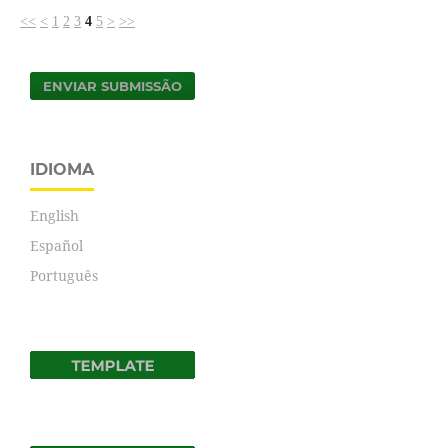
<<
<
1
2
3
4
5
>
>>
ENVIAR SUBMISSÃO
IDIOMA
English
Español
Português