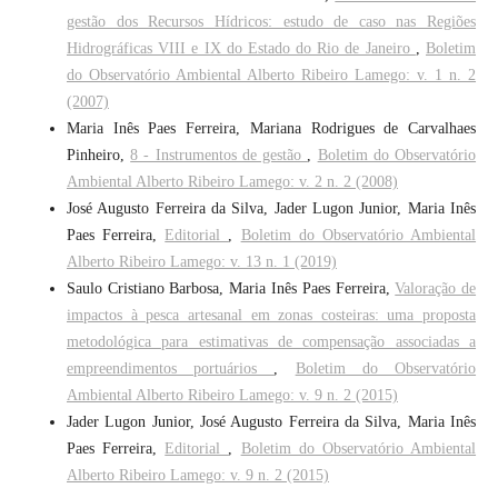
gestão dos Recursos Hídricos: estudo de caso nas Regiões
Hidrográficas VIII e IX do Estado do Rio de Janeiro
,
Boletim
do Observatório Ambiental Alberto Ribeiro Lamego: v. 1 n. 2
(2007)
Maria Inês Paes Ferreira, Mariana Rodrigues de Carvalhaes
Pinheiro,
8 - Instrumentos de gestão
,
Boletim do Observatório
Ambiental Alberto Ribeiro Lamego: v. 2 n. 2 (2008)
José Augusto Ferreira da Silva, Jader Lugon Junior, Maria Inês
Paes Ferreira,
Editorial
,
Boletim do Observatório Ambiental
Alberto Ribeiro Lamego: v. 13 n. 1 (2019)
Saulo Cristiano Barbosa, Maria Inês Paes Ferreira,
Valoração de
impactos à pesca artesanal em zonas costeiras: uma proposta
metodológica para estimativas de compensação associadas a
empreendimentos portuários
,
Boletim do Observatório
Ambiental Alberto Ribeiro Lamego: v. 9 n. 2 (2015)
Jader Lugon Junior, José Augusto Ferreira da Silva, Maria Inês
Paes Ferreira,
Editorial
,
Boletim do Observatório Ambiental
Alberto Ribeiro Lamego: v. 9 n. 2 (2015)