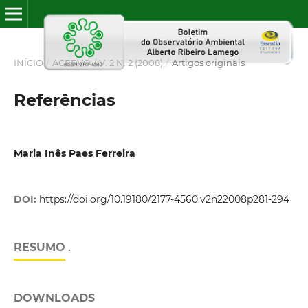
INÍCIO
/
ACERVO
/
V. 2 N. 2 (2008)
/
Artigos originais
Referências
Maria Inês Paes Ferreira
DOI:
https://doi.org/10.19180/2177-4560.v2n22008p281-294
RESUMO
.
DOWNLOADS