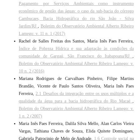
Pagamento por Serviços Ambientais como instrumento
econômico de gestão das águas: o caso da sub-bacia do córrego
Cambucaes, Bacia Hidrográfica do rio São João - Silva
Jardim/RJ
,
Boletim do Observatório Ambiental Alberto Ribeiro
Lamego: v. 11 n. 1 (2017)
Rachel de Salles Freitas dos Santos, Maria Inês Paes Ferreira,
Índice de Pobreza Hídrica e sua adaptação às condições da
comunidade de Gargaú, São Francisco do Itabapoana/RJ
,
Boletim do Observatório Ambiental Alberto Ribeiro Lamego: v.
10 n. 2 (2016)
Mariana Rodrigues de Carvalhaes Pinheiro, Filipe Martins
Brandão, Vicente de Paulo Santos Oliveira, Maria Inês Paes
Ferreira,
2.1 Desafios da integração entre os usos múltiplos e a
qualidade da água para a bacia hidrográfica do Rio Macaé
,
Boletim do Observatório Ambiental Alberto Ribeiro Lamego: v.
1 n. 2 (2007)
Maria Inês Paes Ferreira, Dalila Silva Mello, Alan Carlos Vieira
Vargas, Tathiana Chaves de Souza, Elida Quitete Domingues,
Gabriela Patrocinio de Melo de Andrade,
1.6 Controle social na