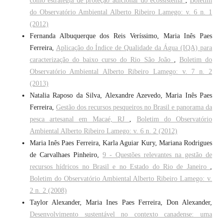
como estratégia de proteção adicional do ecossistema
,
Boletim
do Observatório Ambiental Alberto Ribeiro Lamego: v. 6 n. 1
(2012)
Fernanda Albuquerque dos Reis Veríssimo, Maria Inês Paes
Ferreira,
Aplicação do Índice de Qualidade da Água (IQA) para
caracterização do baixo curso do Rio São João
,
Boletim do
Observatório Ambiental Alberto Ribeiro Lamego: v. 7 n. 2
(2013)
Natalia Raposo da Silva, Alexandre Azevedo, Maria Inês Paes
Ferreira,
Gestão dos recursos pesqueiros no Brasil e panorama da
pesca artesanal em Macaé, RJ
,
Boletim do Observatório
Ambiental Alberto Ribeiro Lamego: v. 6 n. 2 (2012)
Maria Inês Paes Ferreira, Karla Aguiar Kury, Mariana Rodrigues
de Carvalhaes Pinheiro,
9 - Questões relevantes na gestão de
recursos hídricos no Brasil e no Estado do Rio de Janeiro
,
Boletim do Observatório Ambiental Alberto Ribeiro Lamego: v.
2 n. 2 (2008)
Taylor Alexander, Maria Ines Paes Ferreira, Don Alexander,
Desenvolvimento sustentável no contexto canadense: uma