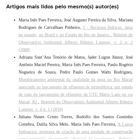
Artigos mais lidos pelo mesmo(s) autor(es)
Maria Inês Paes Ferreira, José Augusto Fereira da Silva, Mariana
Rodrigues de Carvalhaes Pinheiro,
2 - Recursos hídricos: água
no mundo, no Brasil e no Estado do Rio de Janeiro
,
Boletim do
Observatório Ambiental Alberto Ribeiro Lamego: v. 2 n. 2
(2008)
Adriana Sant’Ana Tenório de Matos, Jader Lugon Júnior, José
Antônio Maciel Pereira, Maria Inês Paes Ferreira, Paulo Rogério
Nogueira de Souza, Pedro Paulo Gomes Watts Rodrigues,
Monitoramento ambiental da qualidade da água no Rio Macaé
associado ao lançamento de efluentes de termelétrica: um estudo
de caso do lançamento de efluentes da UTE Mário Lago no rio
Macaé, RJ
,
Boletim do Observatório Ambiental Alberto Ribeiro
Lamego: v. 4 n. 1 (2010)
Juliana Nunes Cristo Torres, Rodolfo dos Santos Coutinho
Coimbra, Dalila Silva Melo, Maria Inês Paes Ferreira,
A Lagoa
Imboacica: proposta de criação de uma unidade de conservação