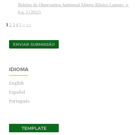
Boletim do Observatório Ambiental Alberto Ribeiro Lamego: v.
6 n. 1 (2012)
1
2
3
4
5
>
>>
ENVIAR SUBMISSÃO
IDIOMA
English
Español
Português