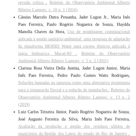
revisão crítica
,
Boletim do Observatório Ambiental Alberto
Ribeiro Lamego: v. 10 n. 1 (2016)
Cássius Marcelo Dutra Pessanha, Jader Lugon Jr., Maria Inês
Paes Ferreira, Paulo Rogério Nogueira de Souza, Haydda
Manolla Chaves da Hora,
Uso de modelagem computacional
aplicada à gestão sanitário-ambiental: uma proposta de adaptação
da plataforma MOHID Water para corpos lênticos aplicada à
lagoa Imboacica, Macaé-RJ
,
Boletim do Observatório
Ambiental Alberto Ribeiro Lamego: v. 5 n. 2 (2011)
Clarissa Rosa Vieira Della Justina, Jader Lugon Junior, Maria
Inês Paes Ferreira, Pedro Paulo Gomes Watts Rodrigues,
Soluções baseadas na natureza como uma alternativa promissora
para a restauração fluvial e a redução de inundações
,
Boletim do
Observatório Ambiental Alberto Ribeiro Lamego: v. 13 n. 2
(2019)
Luiz Carlos Teixeira Júnior, Paulo Rogério Nogueira de Souza,
José Augusto Ferreira da Silva, Maria Inês Paes Ferreira,
Avaliação da produção e gestão dos resíduos sólidos de
municípios da Região dos Lagos do estado do Rio de Janeiro
,