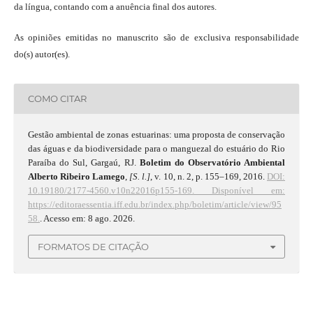
da língua, contando com a anuência final dos autores.
As opiniões emitidas no manuscrito são de exclusiva responsabilidade
do(s) autor(es).
COMO CITAR
Gestão ambiental de zonas estuarinas: uma proposta de conservação
das águas e da biodiversidade para o manguezal do estuário do Rio
Paraíba do Sul, Gargaú, RJ.
Boletim do Observatório Ambiental
Alberto Ribeiro Lamego
,
[S. l.]
, v. 10, n. 2, p. 155–169, 2016.
DOI:
10.19180/2177-4560.v10n22016p155-169.
Disponível em:
https://editoraessentia.iff.edu.br/index.php/boletim/article/view/95
58.
. Acesso em: 8 ago. 2026.
FORMATOS DE CITAÇÃO