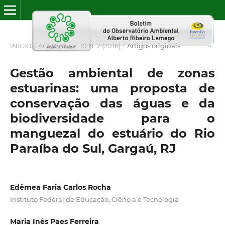
INÍCIO
/
ACERVO
/
V. 10 N. 2 (2016)
/
Artigos originais
Gestão ambiental de zonas
estuarinas: uma proposta de
conservação das águas e da
biodiversidade para o
manguezal do estuário do Rio
Paraíba do Sul, Gargaú, RJ
Edêmea Faria Carlos Rocha
Instituto Federal de Educação, Ciência e Tecnologia
Maria Inês Paes Ferreira