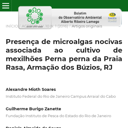
INÍCIO
/
ACERVO
/
V. 10 N. 1 (2016)
/
Artigos originais
Presença de microalgas nocivas
associada ao cultivo de
mexilhões Perna perna da Praia
Rasa, Armação dos Búzios, RJ
Alexandre Mioth Soares
Instituto Federal do Rio de Janeiro Campus Arraial do Cabo
Guilherme Burigo Zanette
Fundação Instituto de Pesca do Estado do Rio de Janeiro