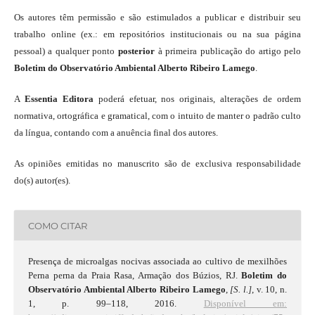
Os autores têm permissão e são estimulados a publicar e distribuir seu
trabalho online (ex.: em repositórios institucionais ou na sua página
pessoal) a qualquer ponto
posterior
à primeira publicação do artigo pelo
Boletim do Observatório Ambiental Alberto Ribeiro Lamego
.
A
Essentia Editora
poderá efetuar, nos originais, alterações de ordem
normativa, ortográfica e gramatical, com o intuito de manter o padrão culto
da língua, contando com a anuência final dos autores.
As opiniões emitidas no manuscrito são de exclusiva responsabilidade
do(s) autor(es).
COMO CITAR
Presença de microalgas nocivas associada ao cultivo de mexilhões
Perna perna da Praia Rasa, Armação dos Búzios, RJ.
Boletim do
Observatório Ambiental Alberto Ribeiro Lamego
,
[S. l.]
, v. 10, n.
1, p. 99–118, 2016.
Disponível em: