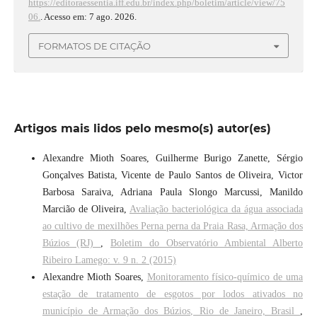
https://editoraessentia.iff.edu.br/index.php/boletim/article/view/75
06.
. Acesso em: 7 ago. 2026.
FORMATOS DE CITAÇÃO
Artigos mais lidos pelo mesmo(s) autor(es)
Alexandre Mioth Soares, Guilherme Burigo Zanette, Sérgio
Gonçalves Batista, Vicente de Paulo Santos de Oliveira, Victor
Barbosa Saraiva, Adriana Paula Slongo Marcussi, Manildo
Marcião de Oliveira,
Avaliação bacteriológica da água associada
ao cultivo de mexilhões Perna perna da Praia Rasa, Armação dos
Búzios (RJ)
,
Boletim do Observatório Ambiental Alberto
Ribeiro Lamego: v. 9 n. 2 (2015)
Alexandre Mioth Soares,
Monitoramento físico-químico de uma
estação de tratamento de esgotos por lodos ativados no
município de Armação dos Búzios, Rio de Janeiro, Brasil
,