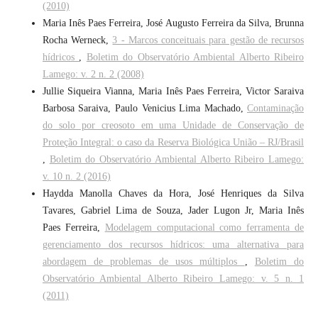
(2010)
Maria Inês Paes Ferreira, José Augusto Ferreira da Silva, Brunna
Rocha Werneck,
3 - Marcos conceituais para gestão de recursos
hídricos
,
Boletim do Observatório Ambiental Alberto Ribeiro
Lamego: v. 2 n. 2 (2008)
Jullie Siqueira Vianna, Maria Inês Paes Ferreira, Victor Saraiva
Barbosa Saraiva, Paulo Venicius Lima Machado,
Contaminação
do solo por creosoto em uma Unidade de Conservação de
Proteção Integral: o caso da Reserva Biológica União – RJ/Brasil
,
Boletim do Observatório Ambiental Alberto Ribeiro Lamego:
v. 10 n. 2 (2016)
Haydda Manolla Chaves da Hora, José Henriques da Silva
Tavares, Gabriel Lima de Souza, Jader Lugon Jr, Maria Inês
Paes Ferreira,
Modelagem computacional como ferramenta de
gerenciamento dos recursos hídricos: uma alternativa para
abordagem de problemas de usos múltiplos
,
Boletim do
Observatório Ambiental Alberto Ribeiro Lamego: v. 5 n. 1
(2011)