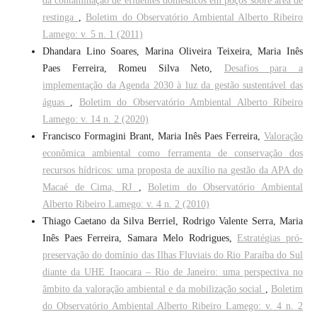
da contaminação de efluentes domésticos em poços sobre área de
restinga
,
Boletim do Observatório Ambiental Alberto Ribeiro
Lamego: v. 5 n. 1 (2011)
Dhandara Lino Soares, Marina Oliveira Teixeira, Maria Inês
Paes Ferreira, Romeu Silva Neto,
Desafios para a
implementação da Agenda 2030 à luz da gestão sustentável das
águas
,
Boletim do Observatório Ambiental Alberto Ribeiro
Lamego: v. 14 n. 2 (2020)
Francisco Formagini Brant, Maria Inês Paes Ferreira,
Valoração
econômica ambiental como ferramenta de conservação dos
recursos hídricos: uma proposta de auxílio na gestão da APA do
Macaé de Cima, RJ
,
Boletim do Observatório Ambiental
Alberto Ribeiro Lamego: v. 4 n. 2 (2010)
Thiago Caetano da Silva Berriel, Rodrigo Valente Serra, Maria
Inês Paes Ferreira, Samara Melo Rodrigues,
Estratégias pró-
preservação do domínio das Ilhas Fluviais do Rio Paraíba do Sul
diante da UHE Itaocara – Rio de Janeiro: uma perspectiva no
âmbito da valoração ambiental e da mobilização social
,
Boletim
do Observatório Ambiental Alberto Ribeiro Lamego: v. 4 n. 2