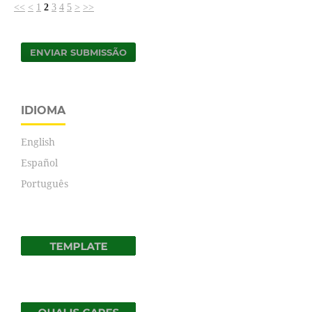
<<
<
1
2
3
4
5
>
>>
ENVIAR SUBMISSÃO
IDIOMA
English
Español
Português