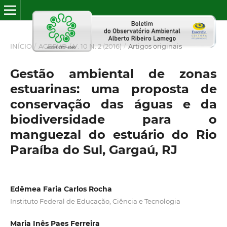
INÍCIO
/
ACERVO
/
V. 10 N. 2 (2016)
/
Artigos originais
Gestão ambiental de zonas
estuarinas: uma proposta de
conservação das águas e da
biodiversidade para o
manguezal do estuário do Rio
Paraíba do Sul, Gargaú, RJ
Edêmea Faria Carlos Rocha
Instituto Federal de Educação, Ciência e Tecnologia
Maria Inês Paes Ferreira