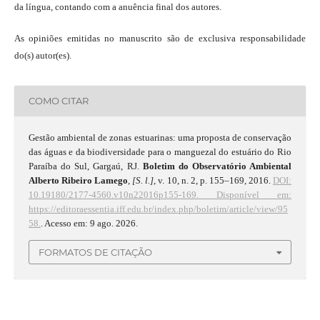
da língua, contando com a anuência final dos autores.
As opiniões emitidas no manuscrito são de exclusiva responsabilidade
do(s) autor(es).
COMO CITAR
Gestão ambiental de zonas estuarinas: uma proposta de conservação
das águas e da biodiversidade para o manguezal do estuário do Rio
Paraíba do Sul, Gargaú, RJ.
Boletim do Observatório Ambiental
Alberto Ribeiro Lamego
,
[S. l.]
, v. 10, n. 2, p. 155–169, 2016.
DOI:
10.19180/2177-4560.v10n22016p155-169.
Disponível em:
https://editoraessentia.iff.edu.br/index.php/boletim/article/view/95
58.
. Acesso em: 9 ago. 2026.
FORMATOS DE CITAÇÃO